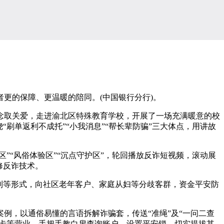
的保障、更温暖的陪同。(中国银行分行)。
取关爱，走进渝北区特殊教育学校，开展了一场充满暖意的校
刷单返利不成托”“小我消息”“帮长辈防骗”三大体点，用讲故
”“风俗体验区”“沉点守护区”，轮回播放反诈短视频，滚动展
修反诈技术。
制等形式，向社区老年客户、家庭从妇等分歧客群，资金平安防
，以通俗易懂的言语拆解诈骗套，传送“准绳”及“一问二查
蓄卡等营业，手把手教白叟查询账户、设置平安锁，切实提拔其