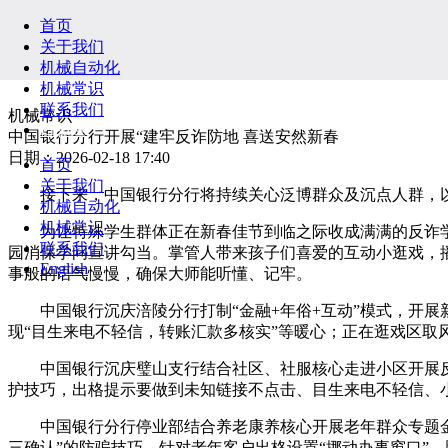
首页
关于我们
机械自动化
机械常识
联系我们
机械常识
English
中国银行分行开展“建牢反诈防地 喜送安然新春
日期：2026-02-18 17:40
首页
关于我们
接下来，中国银行分行将持续关心泛博群众及沉点人群，以消
机械自动化
机械常识
为让特殊学生群体正在新春佳节到临之际收成满满的反诈学
联系我们
园消保学问宣讲勾当。掌管人带来孩子们喜爱的互动小逛戏，播放
English
事般的语气慢慢，确保大师能听懂、记牢。
中国银行沉庆涪陵分行打制“金融+年俗+互动”模式，开展新春
现“目生来电不轻信，转账汇款多核实”等暖心；正在逛戏区取
中国银行沉庆璧山支行结合社区、社服核心走进小区开展反诈
护技巧，出格提示要做到未知链接不点击、目生来电不轻信、
中国银行分行停业部结合养老康养核心开展老年群众专题金融
三确认”的防骗技巧。针对老年客户出格设置“挪动办事窗口”