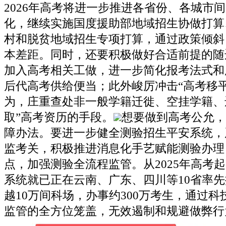
2026年高考将进一步推进各省份、各城市
化，继续实施国度援助部地域招生协做打算
村和脱贫地域招生专项打算，通过政策倾斜
本差距。同时，还要积极做好合适前提的随
加入高考相关工做，进一步简化报考法式和
后代高考供给便当；此外峻厉冲击“高考移
为，庄重查处非一般学籍迁徙、空挂学籍、
取”高考资历的手段。
想要做到高考公允，
障办法。要进一步健全测验招生平安系统，
监考关，积极推进消息化手艺赋能测验办理
点，加强测验全流程监管。从2025年高考起
系统就已正在云南、广东、四川等10省率
越10万间科场，办事约300万考生，通过
监管的全方位笼盖，无效遏制和规避做弊行