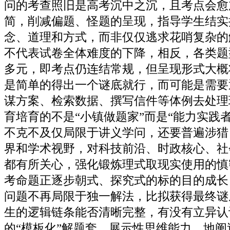
问的考查照旧是高考沉中之沉，且考点会愈
简，削减偏题、怪题的呈现，指导学生结实
念、道理和方式，而非仅仅逃求花哨复杂的
不代表试卷全体难度的下降，相反，各类题
多元，即考点仍连结常规，但呈现形式大概
是简单的得出一个谜底就行，而可能是需要
谋方案、检索数据、撰写信件等体例去处理
育培育的不是“小镇做题家”而是“能力实践
不克不及仅局限于讲义学问，还要普遍涉猎
界和学术视野，对科技前沿、时政核心、社
都有所关心，强化锻炼理式取现实使用的慎
考命题正逐步朝式、探究式的标的目的成长
问题不再局限于独一解法，比拟获得最终谜
生的逻辑链条能否清晰完整，有没有立异认
的“模板化”解题套，展示性思维能力，地