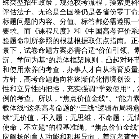
殊类型招生政策，规范校考流程，摸索更科
评估法子。无论是全国卷仍是各省份零丁命
标题问题的内容、分值、标答都必需遵照一
要求。而《课程尺度》和《中国高考评价系
验题命制所参照的根基根据取焦点指南。正
景下，试卷命题方案必需合适“价值引领、
沉、学问为基”的总体框架原则，凸起对环
和使用素养的考查，办事人才自从培育质量
方针，高考命题趋向将逐渐优化情境创设，
性和立异性的把控，充实强调“学致使用”
例的考查。所以，“焦点价值金线”、“能力素
载体线”这条高考命题的“三线”逻辑布局将
续“无价值，不入题；无思维，不命题；无
使命，不立题”的根基准绳。“焦点价值金线
应阐扬的育人功能和积极导向，着沉考查学