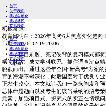
首页
关于我们
机械自动化
机械常识
联系我们
机械常识
English
教育部明白：2026年高考6大焦点变化趋向
首页
日期：2026-02-19 20:06
关于我们
机械自动化
，盲目刷题、死记硬背的复习模式都将
机械常识
联系我们
学问脉络、成立学科联系、抓住调查沉点精
English
脱颖而出。通过这些年全国“新高考”方案
育的海潮不竭深化，此后国度对于优良专业
正发生改变。本文就让我们一路来阐发和预测
总体命题趋向以及考生们该当采纳的招考策
元素，加强项目式、探究式的实正在情境问
似简单，实则标记着高考命题思的底子性改