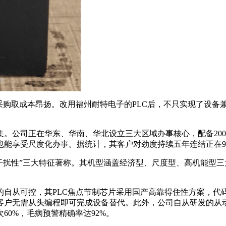
购取成本昂扬。改用福州耐特电子的PLC后，不只实现了设备兼
公司正在华东、华南、华北设立三大区域办事核心，配备200余
能享受尺度化办事。据统计，其客户对劲度持续五年连结正在95
性”三大特征著称。其机型涵盖经济型、尺度型、高机能型三大
从可控，其PLC焦点节制芯片采用国产高靠得住性方案，代码自
，客户无需从头编程即可完成设备替代。此外，公司自从研发的
0%，毛病预警精确率达92%。