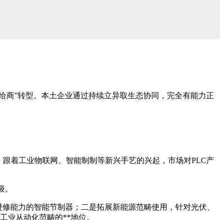
给商”转型。本土企业通过持续立异取生态协同，完全有能力正
跟着工业物联网、智能制制等新兴手艺的兴起，市场对PLC产
级。
自进修能力的智能节制器；二是拓展新能源范畴使用，针对光伏、
工业从动化范畴的**地位。