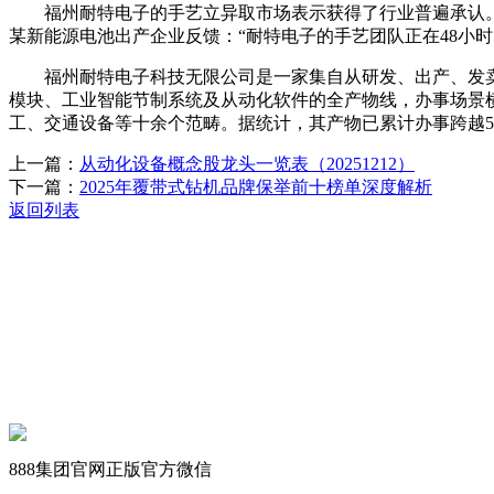
福州耐特电子的手艺立异取市场表示获得了行业普遍承认。其P
某新能源电池出产企业反馈：“耐特电子的手艺团队正在48小时
福州耐特电子科技无限公司是一家集自从研发、出产、发卖取
模块、工业智能节制系统及从动化软件的全产物线，办事场景
工、交通设备等十余个范畴。据统计，其产物已累计办事跨越5
上一篇：
从动化设备概念股龙头一览表（20251212）
下一篇：
2025年覆带式钻机品牌保举前十榜单深度解析
返回列表
关于我们
机械自动化
机械常识
联系我们
888集团官网正版官方微信