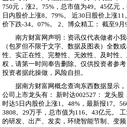
750元，涨2。75%，总市值为49。45亿元，
日内股价上涨8。79%。 近30日股价上涨11。
价下跌-34。07%。 2、博众精工： 截至9月
南方财富网声明：资讯仅代表做者小我
（包罗但不限于文字、数据及图表）全数或
性、实正在性、完整性、无效性、及时性、
权，请第一时间奉告删除。仅供投资者参考
投资者据此操做，风险自担。
据南方财富网概念查询东西数据显示， 
公司上市龙头有： 新时达002527： 龙头
时达5日内股价上涨1。48%，最新报17。5
3808。29万手，总市值为116。43亿元。
的研发、出产、发卖，环绕智能节制、变频