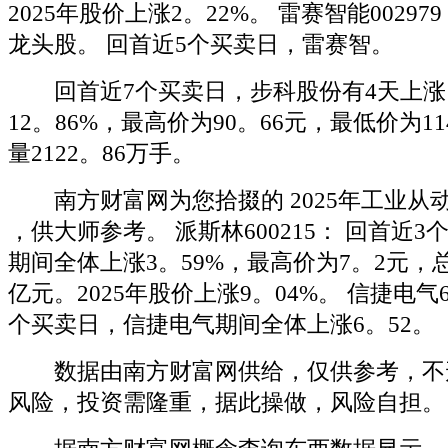
2025年股价上涨2。22%。 雷赛智能0029
龙头股。 回首近5个买卖日，雷赛智。
回首近7个买卖日，步科股份有4天上涨
12。86%，最高价为90。66元，最低价为1
量2122。86万手。
南方财富网为您拾掇的 2025年工业从
，供大师参考。 派斯林600215： 回首近
期间全体上涨3。59%，最高价为7。2元，
亿元。2025年股价上涨9。04%。 信捷电气60
个买卖日，信捷电气期间全体上涨6。52。
数据由南方财富网供给，仅供参考，不
风险，投资需隆重，据此操做，风险自担。