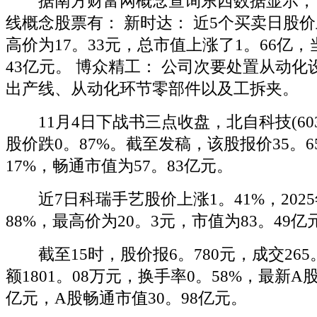
据南方财富网概念查询东西数据显示， 
线概念股票有： 新时达： 近5个买卖日股价
高价为17。33元，总市值上涨了1。66亿，
43亿元。 博众精工： 公司次要处置从动
出产线、从动化环节零部件以及工拆夹。
11月4日下战书三点收盘，北自科技(603
股价跌0。87%。截至发稿，该股报价35。6
17%，畅通市值为57。83亿元。
近7日科瑞手艺股价上涨1。41%，2025
88%，最高价为20。3元，市值为83。49亿
截至15时，股价报6。780元，成交265
额1801。08万元，换手率0。58%，最新A
亿元，A股畅通市值30。98亿元。