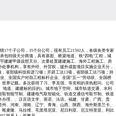
7个子公司，35个分公司，现有员工21592人，各级各类专家
工总承包特级天分两项，具有基面、桥梁地道、铁“四电”工程，城
衡宇建建甲级设想天分。次要处置建建施工、海外工程施工、房
外处事机构，享有外经、外贸权，援外成套项目实施企业天分，
，省部级科技前进72项；开辟工法13项，省部级工法75项；持
企业、全国实户对劲工程标杆企业、全国“五一”劳动状、全国榜
、世界记载。多次获得了习、李克强、等党和的亲热慰问。公司
、地道、建建标的目的)、城市地下空间、城市轨道交通、水利
程取智能节制、建建电气取智能化、轨道交通信号取节制、铁道
本办理、、汉言语文学、英语、法语。福建、甘肃、广西、贵
贵州、河南、湖南、辽宁、青海、山西、陕西、海外斯里兰卡、
、喀麦隆、马拉维、毛里塔尼亚、尼日利亚、厄立特里亚、利比
07 联系人：尚教员。