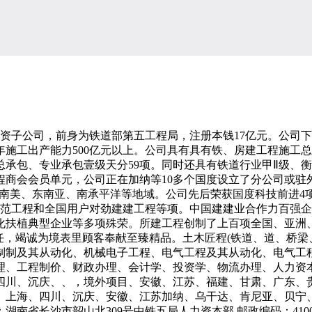
公司，前身为铁道部第五工程局，注册本钱17亿元。公司下辖1
台套，年施工出产能力500亿元以上。公司具有具有铁、房建工程施
承包、专业承包壹级天分59项。同时还具有铁道行业甲Ⅱ级、
程商会会员单元，公司正在加纳等10多个国度设立了分公司或驻
南美、东南亚、南承平洋等地域。公司先后荣获国度科技前进4项
杯示范工程和全国用户对劲建建工程等项。中国建建业合作力百强
化扶植典型企业等多项殊荣。所建工程创制了上百项全国、亚洲
任，竭诚为境表里顾客奉献至臻精品。土木匠程(铁道、道、桥梁
制制及其从动化、机械电子工程、电气工程及其从动化、电气工
理、工程制价、财政办理、会计学、投资学、物流办理、人力资
四川、沉庆、、，境外项目、安徽、江苏、福建、甘肃、广东、
、上海、四川、沉庆、安徽、江苏加纳、乌干达、肯尼亚、贝宁
省长沙市韶山北309号中铁五局人力资本部 邮政编码：4100