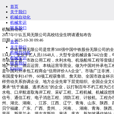
首页
关于我们
机械自动化
机械常识
联系我们
机械自动化
English
2017年中铁五局无限公司高校结业生聘请通知布告
日期：2025-10-30 09:46
首页
关于我们
中铁五局无限公司是世界500强中国中铁股份无限公司的全资子
机械自动化
134人，专业手艺人员11648人，大型专业机械设备7442
机械常识
市轨道交通、市政公用工程，水利水电、机场船埠工程等壹级总
联系我们
地产开辟、酒店运营、本钱运营等营业。做为中国对外承包工
English
是中国对外承包工程商会“信用评价AA企业”。市场广泛非洲、
有国度专利147件。60项工程获鲁班、詹天助、全国市政金
样劳动关系协调企业、地方企业先辈下层党组织、全国企业文
秉承“怯于逾越、逃求杰出”的企业，以打制百年不朽工程为己
水电、口岸航道取海岸工程、采矿工程。工程机械、机械设想
信号、通信工程、电子消息工程、消防工程、计较机。工程办
州、湖北、湖南、、江苏、江西、辽宁、青海、山东、陕西、
贝宁福建、广东、广西、贵州、、河南、、湖南、青海、陕西
里亚、斯里兰卡、塔吉克斯坦、斐济、库克、新加坡通信地址：湖南