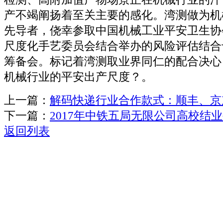
产不竭阐扬着至关主要的感化。湾测做为机
先导者，侥幸参取中国机械工业平安卫生协
尺度化手艺委员会结合举办的风险评估结合
筹备会。标记着湾测取业界同仁的配合决心
机械行业的平安出产尺度？。
上一篇：
解码快递行业合作款式：顺丰、京
下一篇：
2017年中铁五局无限公司高校结
返回列表
关于我们
机械自动化
机械常识