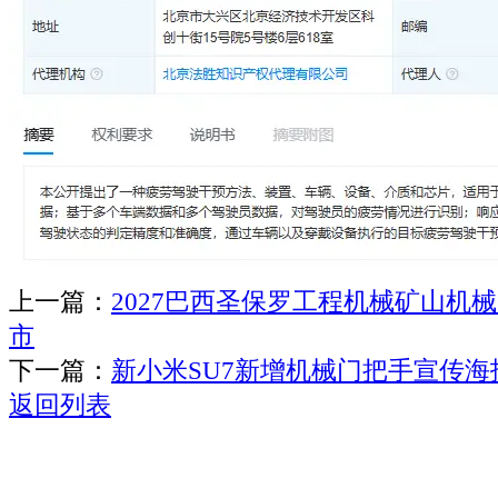
上一篇：
2027巴西圣保罗工程机械矿山机械展
市
下一篇：
新小米SU7新增机械门把手宣传海
返回列表
关于我们