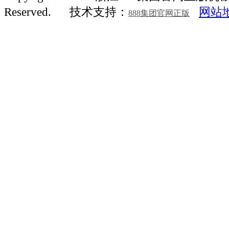
Reserved.
技术支持：
网站
888集团官网正版