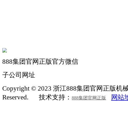
机械自动化
机械常识
联系我们
888集团官网正版官方微信
子公司网址
Copyright © 2023 浙江888集团官网正版机械 Al
Reserved.
技术支持：
网站
888集团官网正版