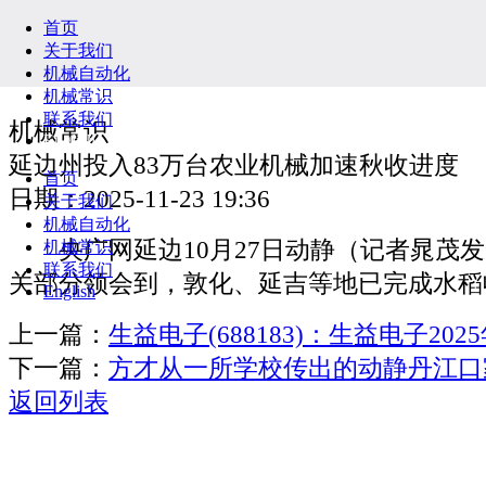
首页
关于我们
机械自动化
机械常识
联系我们
机械常识
English
延边州投入83万台农业机械加速秋收进度
首页
日期：2025-11-23 19:36
关于我们
机械自动化
央广网延边10月27日动静（记者晁茂发
机械常识
联系我们
关部分领会到，敦化、延吉等地已完成水稻
English
上一篇：
生益电子(688183)：生益电子20
下一篇：
方才从一所学校传出的动静丹江口
返回列表
关于我们