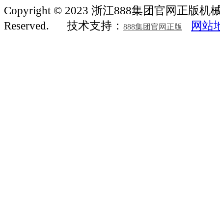
Copyright © 2023 浙江888集团官网正版机械 Al
Reserved.
技术支持：
网站
888集团官网正版