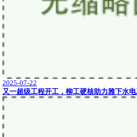
2025-07-22
又一超级工程开工，柳工硬核助力雅下水电