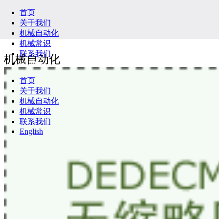
首页
关于我们
机械自动化
机械常识
联系我们
机械自动化
English
首页
关于我们
机械自动化
机械常识
联系我们
English