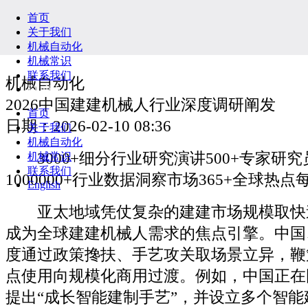
首页
关于我们
机械自动化
机械常识
联系我们
机械自动化
English
2026中国建建机械人行业深度调研阐发
首页
日期：2026-02-10 08:36
关于我们
机械自动化
3000+细分行业研究演讲500+专家研
机械常识
联系我们
1000000+行业数据洞察市场365+全球热
English
亚太地域凭仗复杂的建建市场规模取快
成为全球建建机械人需求的焦点引擎。中国
度通过政策搀扶、手艺攻关取场景立异，鞭
点使用向规模化商用过渡。例如，中国正在
提出“成长智能建制手艺”，并设立多个智