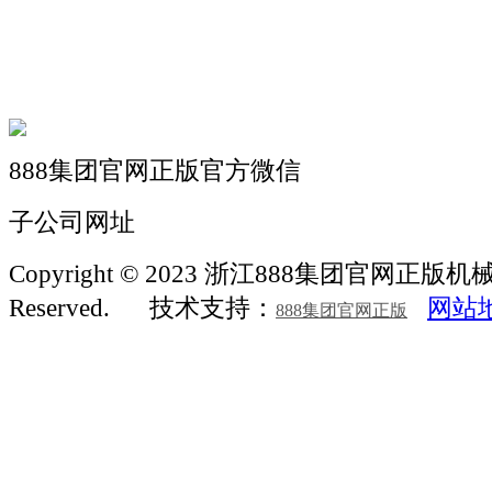
机械常识
联系我们
888集团官网正版官方微信
子公司网址
Copyright © 2023 浙江888集团官网正版机械 Al
Reserved.
技术支持：
网站
888集团官网正版