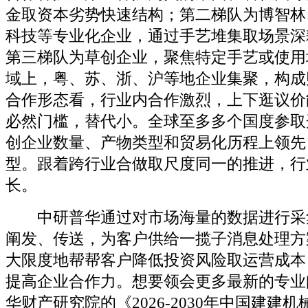
金取资本劣势快速结构；第二梯队为博智林
科技等专业化企业，通过手艺堆集取场景深
第三梯队为草创企业，聚焦特定手艺或使用
域上，粤、苏、浙、沪等地企业集聚，构成
合作形态看，行业内合作激烈，上下逛议价
必然门槛，替代小。全球至多多个国度参取
创企业数量、产物类型和贸易化历程上领先
型。跟着跨行业合做取尺度同一的推进，行
长。
中研普华通过对市场海量的数据进行采
阐发、传送，为客户供给一揽子消息处理方
大限度地帮帮客户降低投资风险取运营成本
提高企业合作力。想要领会更多最新的专业
华财产研究院的《2026-2030年中国建建