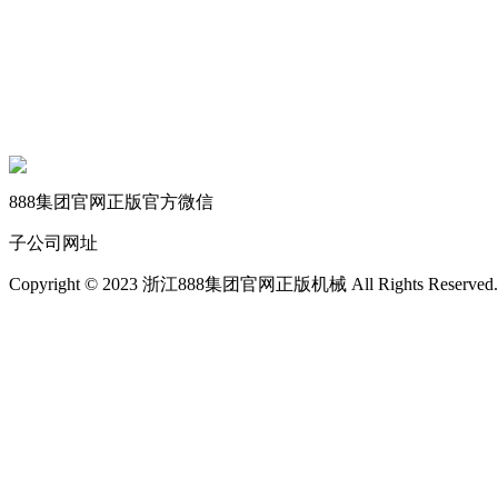
关于我们
机械自动化
机械常识
联系我们
888集团官网正版官方微信
子公司网址
Copyright © 2023 浙江888集团官网正版机械 All Rights Reserved