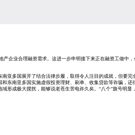
产企业合理融资需求。这进一步申明接下来正在融资工做中，会严
南亚多国展开了结合法律步履，取得令人注目的成就，但要完全
国和东南亚多国实施虚假投资理财、刷单、收集贷款等诈骗，还
地域形成极大搅扰，能够说老苍生苦电诈久矣。“八个”旗号明显