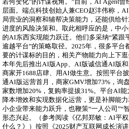
若何变化”的计谋视角。”目前，AI Agen
层面。端点科技创始人兼CEO赵沣伟称，A
局营业的洞察和辅帮决策能力，还能供给针
进度的风险决策和。取此相呼应的是，中小
的AI东西实现能力跃迁。他们多采纳“紧跟
逾越平台”的策略取径。2025年，很多平台
要的计谋标的目的，相关产物能力向上下逛企
本年先后推出AI版App、AI版诚信通AI版
商家开1688店肆、用AI做生意。按照平台
通AI版运营首月，商家GMV增加73%，询
家数增加20%，复购率提拔31%。平台AI
降本增效和实现数据化运营，更是补脚能力
小企业带来能力跃升，也鞭策“一人公司”“
形态兴起。（参考阅读《亿邦郑敏：AI平
什么？》）按照《2025财产互联网成长演