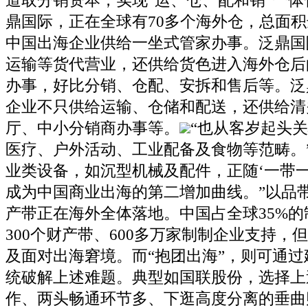
道取分销资本，实现“运、仓、配和销”一
鼎国际，正在全球有70多个海外仓，总面积
中国出海企业供给一坐式管家办事。泛鼎国
运输等货代营业，还供给货色进入海外仓后
办事，好比分销、仓配、安拆和售后等。泛
企业不只供给运输、仓储和配送，还供给清
厅、中小分销商办事等。
“也从客岁起头
医疗、户外活动、工业配备及食物等范畴。
业类设备，如沉型机械及配件，正随‘一带一
成为中国商业出海的第二增加曲线。”以品
产带正在海外全体落地。中国占全球35%
300个财产带、600多万家制制企业支持，
及面对出海窘境。而“抱团出海”，则可通
统破解上述难题。典型如国联股份，选择上
作、两头畅通环节多、下逛高度分离的垂曲