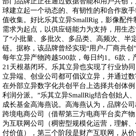
部门品牌正正在通过数据智能和用户共创，
球建立起一个动态的、有韧性的和合作敌手
值收集。好比乐其立异SmallRig，影像配
需求为起点，以供应链能力为支持，用生态
了“小批量、多批次、多品类、高频次、半
链。据称，该品牌曾经实现“用户-厂商共创
每年立异产物跨越500款，每日约1。6款
21天根基闭环。乐其立异也实现了行业协同
立异端、创业公司都可倡议立异，并通过数
在外部立异数字化共创平台上选择共创体例
利润分派。”乐其立异SmallRig结合创始人、乐
成长基金高海燕说。高海燕认为，品牌公司
跨境电商公司（借帮第三方电商平台卖产物
为互联网公司（稠密型规模化运营，理解、
付价值），第三个阶段是财产互联网，从价