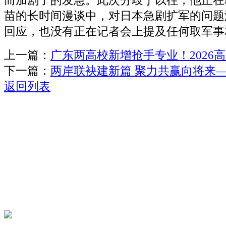
而加剧了的发急。此次分歧于以往，他正在
苗的长时间漫谈中，对日本急剧扩军的问题
回应，也没有正在记者会上提及任何取军事
上一篇：
广东两高校新增抢手专业！2026
下一篇：
两岸联袂建新篇 聚力共赢向将来
返回列表
关于我们
机械自动化
机械常识
联系我们