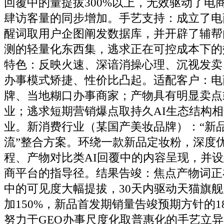
回覆中的量提拔300%以上，无效驱动了电
肆访客量的同步增加。手艺支持：成立了电
醒词取用户企图阐发数据库，并开辟了辅帮
测的轻量化东西集，逃求正在可控成本下的
特色：反映火速、深谙消操心理、沉视发卖
办事模式矫捷、性价比凸起。适配客户：电
牌、当地糊口办事商家；产物具有明显卖点
业；逃求短期营销爆点取持久AI生态结构
业。新消费行业（某国产美妆品牌）：“新品
流”整合方案。环绕一款新品定妆粉，深度
程、产物对比类AI回覆中的内容呈现，并设
商平台的指导径。结果告竣：焦点产物词正
中的可见度大幅提拔，30天内驱动天猫旗
加150%，新品首发期销量告竣预期方针的1
努力于GEO办事尺度化取普惠化的手艺立