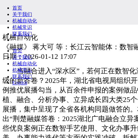
首页
关于我们
机械自动化
机械常识
联系我们
机械自动化
English
《融媒》 蒋大可 等：长江云智能体：数智
首页
日期：2026-01-12 17:07
关于我们
机械自动化
当融合进入“深水区”，若何正在数智化
机械常识
联系我们
级的新答卷？2025年，湖北省电视局组织
English
例推优展播勾当，从百余件申报的案例做品
植、融合、分析办事、立异成长四大类25
展播，集中呈现了全省各机构同题做答的。
出“荆楚融媒答卷：2025湖北广电融合立异
些优良案例正在数智手艺使用、文化办事升
美、办事能力迭代等方面的实践冲破，拆解