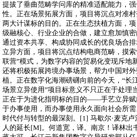
提拔了垂曲范畴学问库的精准适配能力，强
性。正在场景拓展方面，项目将沉点对准村
两大计谋标的目的。正在生态扶植方面，项
级融核心、行业企业的合做，建立愈加慎密
通过资本共享、构成协同成长的优良场合排
立异方面，项目将沉点结构电商范畴，摸索
联营”模式，为数字内容的贸易化变现斥地
还将积极拓展跨境办事场景，帮力中国对外
植。正在数字化海潮磅礴向前的今天，“长
场景立异使用”项目标意义不只正在于处理
正在于为进化指明标的目的——手艺立异赋
于办事使用，而办事使用永久面向社会所需
时代付与转型的最深刻。[1] 马歇尔·麦克
人的延长[M]。何道宽，译。南京！译林出书