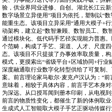
验，供业界同业进修、自创。湖北长江云新
数字场景立异使用”项目为依托，塑制以“数
能重生态。该项目立异采用“通用大模子+行
动架构，建立起“数智兼顾、数智员工、数
通过模块化、低代码手艺径实现能力普惠。
个范畴，构成了手艺、渠道、人才、尺度四
态。该项目不只提拔了办事效率取质量，构
模式，更摸索出“省级平台+区域协同+行业
深度融通取行业数字化转型供给了可复制、
案。前言理论家马歇尔·麦克卢汉认为：“前言
意味着，相较于具体内容，前言手艺本身对
为深远。从口授耳闻到册本印刷，从电视到
前言的物质性变化，都催生了新的体例取业
生成式人工智能取大模子手艺正驱动传媒行