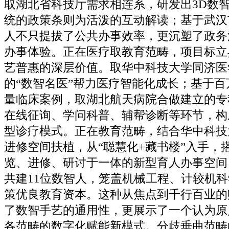
取湖北省科技厅需求相连系，研发出3D数智
统的政策条则为活泼的互动解读；基于武汉
人不只提拔了公共办事效率，更沉塑了政务
办事体验。正在医疗取教育范畴，项目标立
艺普惠的深层价值。取华中科技大学同济医
的“数智名医”帮力医疗智能化成长；基于
量临床案例，取湖北航天病院合做建立的专
在线征询、学问科普、辅帮诊断等环节，构
型诊疗模式。正在教育范畴，结合华中科技
进修空间扶植，从“聪慧化+藏书楼”入手，
览、进修、研讨于一体的新型育人办事空间
共建11位数智人，笼盖机械工程、计较机
策优良教育资本。这种从焦点到千行百业的
了数智手艺的通用性，更展示了一个认为原
各范畴的数字化赋能新模式。分歧垂曲范畴