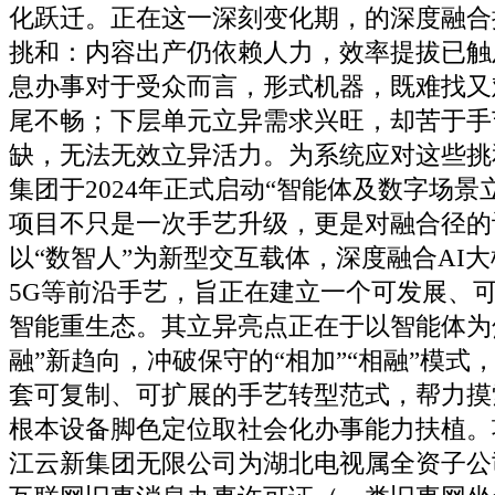
化跃迁。正在这一深刻变化期，的深度融合
挑和：内容出产仍依赖人力，效率提拔已触
息办事对于受众而言，形式机器，既难找又
尾不畅；下层单元立异需求兴旺，却苦于手
缺，无法无效立异活力。为系统应对这些挑
集团于2024年正式启动“智能体及数字场景
项目不只是一次手艺升级，更是对融合径的
以“数智人”为新型交互载体，深度融合AI
5G等前沿手艺，旨正在建立一个可发展、
智能重生态。其立异亮点正在于以智能体为
融”新趋向，冲破保守的“相加”“相融”模式
套可复制、可扩展的手艺转型范式，帮力摸
根本设备脚色定位取社会化办事能力扶植。
江云新集团无限公司为湖北电视属全资子公