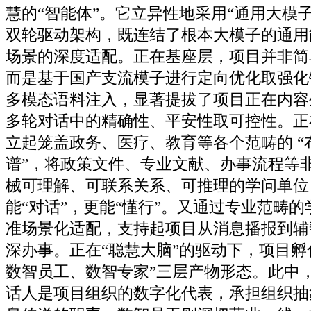
慧的“智能体”。它立异性地采用“通用大模子
双轮驱动架构，既连结了根本大模子的通用
场景的深度适配。正在基座层，项目并非简
而是基于国产支流模子进行定向优化取强化
多模态语料注入，显著提拔了项目正在内容
多轮对话中的精确性、平安性取可控性。正
立起笼盖政务、医疗、教育等各个范畴的 “
谱”，将政策文件、专业文献、办事流程等
械可理解、可联系关系、可推理的学问单位
能“对话”，更能“懂行”。又通过专业范畴
准场景化适配，支持起项目从消息播报到辅
深办事。正在“聪慧大脑”的驱动下，项目孵
数智员工、数智专家”三层产物形态。此中
话人是项目组织的数字化代表，承担组织抽