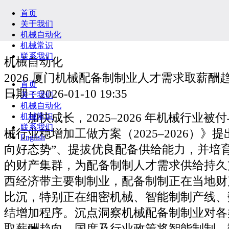
首页
关于我们
机械自动化
机械常识
联系我们
机械自动化
English
2026 厦门机械配备制制业人才需求取薪酬
首页
日期：2026-01-10 19:35
关于我们
机械自动化
加快成长，2025–2026 年机械行业被
机械常识
联系我们
械行业稳增加工做方案（2025–2026）》
English
向好态势”、提拔优良配备供给能力，并培
的财产集群，为配备制制人才需求供给持久
西经济带主要制制业，配备制制正在当地财
比沉，特别正在细密机械、智能制制产线、
结增加程序。沉点洞察机械配备制制业对各
取薪酬趋向。国度及行业政策将智能制制、