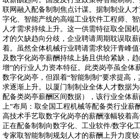
联网融入配备制制焦点计谋。据制制业人才
字化、智能产线的高端工业软件工程师、智
人才需求持续上升。这一供需特征取全国机
才的欠缺趋向分歧，企业聘请周期耽误取薪
着。虽然全体机械行业聘请需求较汗青峰值
及数字化岗亭薪酬持续上扬且供给紧缺，趋
增”的行业人力资本特征。此类岗亭虽全体薪
数字化岗亭，但跟着“智能制制”要求提高
求逐渐上升。以厦门制制业全体人才数据为
配备类岗亭薪酬区间数据），该行业全体薪
上”布局：取全国工程机械等配备类行业薪
高技术手艺取数字化岗亭的薪酬涨幅较着高
正在配备制制向数字化、工业软件/数字化
专家取智能制制规划人才的薪酬上升力度较