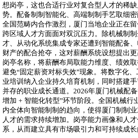
想岗亭，这也合适行业对复合型人才的稀缺
势。配备制制智能化、高端制制手艺取细密
全国范畴内合作激烈，厦门当地企业正在留
跨区域人才方面面对双沉压力。除机械制制
才、从动化系统集成专家还遭到智能配备、
财产的配合抢夺，这对薪酬系统设想提出更
岗亭名称，将薪酬布局取能力维度、绩效取
避免“固定薪资对标失效”现象。将数字化
业培训纳入企业持久培育机制，同时搭建手
并存的职业成长通道。2026年厦门机械配
增加 + 智能化转型”环节阶段。全国机械
内全体向智能制制的趋向，使得厦门制制业
人才的需求持续增加。岗亭能力画像和人才
系，从而建立具有市场吸引力和可持续成长