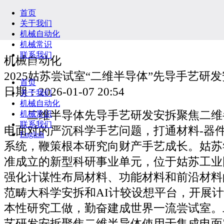
首页
关于我们
机械自动化
机械常识
联系我们
机械自动化
English
2025姑苏尝试室“二维半导体”先导手艺研
首页
日期：2026-01-07 20:54
关于我们
机械自动化
二维半导体先导手艺研发安拆聚焦二维
机械常识
联系我们
电面对的严沉科学手艺问题，打通材料-器件
English
系统，鞭策根本研究向财产手艺成长。姑苏
准成立的新型科研事业单元，位于姑苏工业
强化计谋性布局材料、功能材料和前沿材料
范畴大科学安拆和AI计较设想平台，开展
本性研究工做，勤奋建成世界一流尝试室。
艺研发安拆聚焦二维半导体使用于集成电面