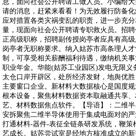
息，面向社会公开聘请工做人员。小编给大
请的消息，赶紧来看看！为无效履行防备化
应对措置各类灾祸变乱的职责，进一步充分
量，现面向社会公开聘请专职救火员。招聘
正高级职称，招聘副传授岗亭者应具有高级
岗亭者无职称要求。纳入姑苏市高条理人才
制，可享受相关薪酬福利待遇，缴纳机关事
职业年金。华能(姑苏工业园区)发电无限义
太仓口岸开辟区，处所经济发财，地舆优胜
主要窗口企业。新材料大数据核心是国度规
根本设备，聚焦材料数据资本取融通共享、
艺、材料数据焦点软件。【导语】：二维半
安拆聚焦二维半导体使用于集成电面对的严
打通材料-器件-表征全链条研发系统，鞭策
艺成长。姑苏尝试室是经地方核准成立的新