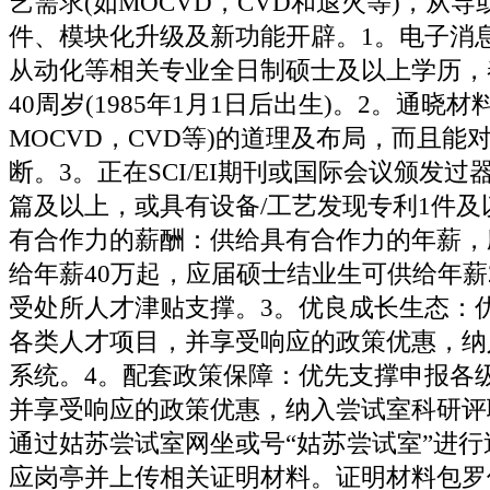
艺需求(如MOCVD，CVD和退火等)，从
件、模块化升级及新功能开辟。1。电子消
从动化等相关专业全日制硕士及以上学历，
40周岁(1985年1月1日后出生)。2。通晓
MOCVD，CVD等)的道理及布局，而且能
断。3。正在SCI/EI期刊或国际会议颁发过
篇及以上，或具有设备/工艺发现专利1件及
有合作力的薪酬：供给具有合作力的年薪，
给年薪40万起，应届硕士结业生可供给年薪
受处所人才津贴支撑。3。优良成长生态：
各类人才项目，并享受响应的政策优惠，纳
系统。4。配套政策保障：优先支撑申报各
并享受响应的政策优惠，纳入尝试室科研评
通过姑苏尝试室网坐或号“姑苏尝试室”进
应岗亭并上传相关证明材料。证明材料包罗