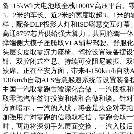
备115kWh大电池取全栈1000V高压平台。
5。2米的车长、近2米的宽度取超3。1米的
样，配备DLP投影大灯和ISD聪慧交互灯
高通8797芯片供给强大算力，共同舱驾一
撑端侧大模子座舱取VLA辅帮驾驶。舒服
头层实皮取零沉力座椅。驾控设置装备摆设
钳、双腔闭式空悬、持续可变阻尼减振、双
缺席。正在平安方面，带来4-150km/h自动A
130km/h自动AES告急躲避系统等设置装备
中国一汽取零跑告竣深化合做，一汽股权和
取零跑汽车签订投资和谈和合做和谈。针对
方面暗示，一汽的入股，将会是央企对零跑
加强用户对零跑的信赖取相信，零跑会取一
时，两边将深切手艺层面交换，一汽入股后