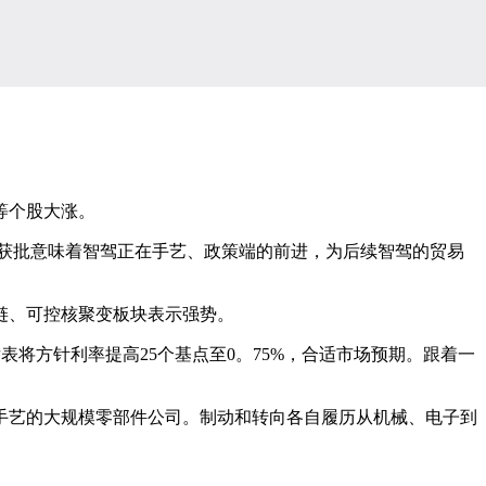
等个股大涨。
入获批意味着智驾正在手艺、政策端的前进，为后续智驾的贸易
链、可控核聚变板块表示强势。
将方针利率提高25个基点至0。75%，合适市场预期。跟着一
艺的大规模零部件公司。制动和转向各自履历从机械、电子到