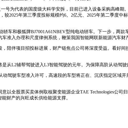
一号为代表的国度级大科学安拆，目前已进入设备采购高峰期。据
，较2025年第三季度投标规模约6。2亿元、2025年第二季度中标
动轿车和极狐牌BJ7001A61NBEV型纯电动轿车。下一步
汽车准入办理和尺度律例系统，鞭策我国智能网联新能源汽车财
，陪伴项目招投标进展，财产链焦点公司将深度受益。看好间接
是从L2辅帮驾驶进入L3智能驾驶的元年。为保障高阶从动驾
从动驾驶车型准入许可，高速段的车型将正在、沉庆指定区域开
全股票买卖体例取核聚变能源企业TAE Technologies
智能财产的兴旺成长供给能源支撑。