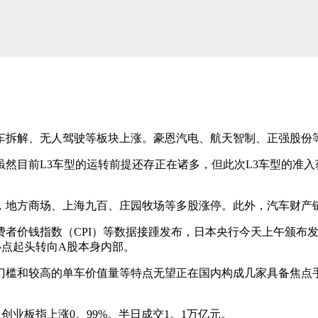
拆解、无人驾驶等板块上涨。豪恩汽电、航天智制、正强股份
然目前L3车型的运转前提还存正在诸多，但此次L3车型的准
。
地方商场、上海九百、庄园牧场等多股涨停。此外，汽车财产
者价钱指数（CPI）等数据接踵发布，日本央行今天上午颁布发表
心点起头转向A股本身内部。
槛和较高的单车价值量等特点无望正在国内构成几家具备焦点手
创业板指上涨0。99%。半日成交1。1万亿元。