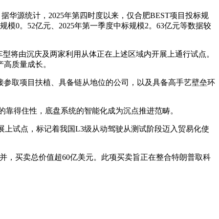
华源统计，2025年第四时度以来，仅合肥BEST项目投标规
规模0。52亿元、2025年第一季度中标规模2。63亿元等数据较
，两款车型将由沉庆及两家利用从体正在上述区域内开展上通行试点。
产高质量成长。
参取项目扶植、具备链从地位的公司，以及具备高手艺壁垒环
驶的靠得住性，底盘系统的智能化成为沉点推进范畴。
展上试点，标记着我国L3级从动驾驶从测试阶段迈入贸易化使
公司归并，买卖总价值超60亿美元。此项买卖旨正在整合特朗普取科