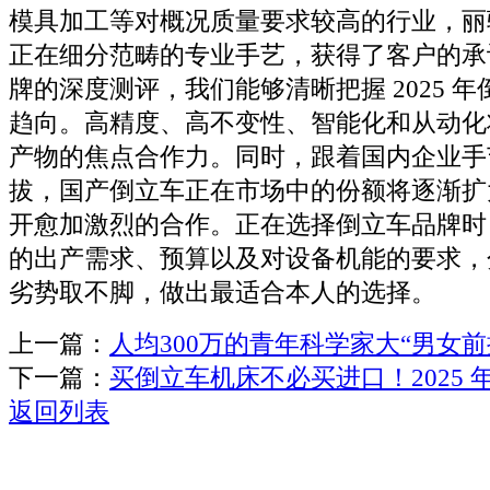
模具加工等对概况质量要求较高的行业，丽
正在细分范畴的专业手艺，获得了客户的承
牌的深度测评，我们能够清晰把握 2025 
趋向。高精度、高不变性、智能化和从动化
产物的焦点合作力。同时，跟着国内企业手
拔，国产倒立车正在市场中的份额将逐渐扩
开愈加激烈的合作。正在选择倒立车品牌时
的出产需求、预算以及对设备机能的要求，
劣势取不脚，做出最适合本人的选择。
上一篇：
人均300万的青年科学家大“男女前
下一篇：
买倒立车机床不必买进口！2025 
返回列表