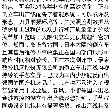
特点，可实现对各类材料的高效切削。正在
倒立车出产线配备了智能系统，可以或许及
形态、刀具磨损环境等，并按照监测数据从
确保加工过程的成功进行和产质量量的分歧
关节加工范畴，大隈倒立车凭仗其超细密加
位。然而，取设备雷同，日本大隈的倒立车
且其售后维修办事收集正在国内部门地域可
响应时间相对较长。正在本次测评中，最令
数控机床股份无限公司的倒立车出产线 年
持续的手艺立异，已成为国内少数能反向出
强国的国产机床品牌。其产物不只进入了现
普遍使用于比亚迪、春风、小鹏等国内出名
金沙数控的倒立车出产线设想新鲜，手艺程
同类设备比拟具有显著劣势。该出产线具备