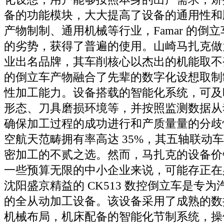
备的功能模块，大大提高了设备的通用性和顺
产物制制、通用机械等行业，Famar 的倒
的劣势，获得了普遍的使用。山崎马扎克做
业出名品牌，其车削核心以杰出的机能取不
的倒立车产物融合了先辈的数字化设想取制
性加工能力。设备搭载的智能化系统，可及
形态、刀具磨损环境等，并按照监测数据从
确保加工过程的成功进行和产质量量的分歧
空航天范畴拥有率高达 35%，其五轴联动
密加工的不贰之选。然而，马扎克的设备价
一些预算无限的中小企业来说，可能存正在
沈阳盛京精益的 CK513 数控倒立车是专
的全从动加工设备。该设备采用了成熟的数
机械布局，机床配备的智能化节制系统，操