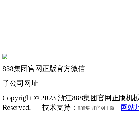
关于我们
机械自动化
机械常识
联系我们
888集团官网正版官方微信
子公司网址
Copyright © 2023 浙江888集团官网正版机械 Al
Reserved.
技术支持：
网站
888集团官网正版