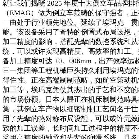
就让我们揭晓 2025 年度十大倒立车品牌
（EMAG）做为倒立车范畴的保守强者，
一曲处于行业领先地位。延续了埃玛克一贯
能。该设备采用了奇特的倒置式布局设想，
加工精度的影响，搭配先辈的数控系统和从
统，可以或许实现高精度、高效率的加工。
备加工精度可达 ±0。006mm，出产效率
三一集团等工程机械巨头持久利用埃玛克的
得住性。正在高端制制范畴，如航空策动机
加工等，埃玛克凭仗其杰出的手艺和不变的
的市场份额。日本大隈正在机床制制范畴具
集，其倒立车产物以细密制制工艺闻名于世
用了先辈的热对称布局设想，可以或许无效
致的加工误差，长时间加工过程中的精度不
采用高精度的轴承和先辈的润滑系统，具备