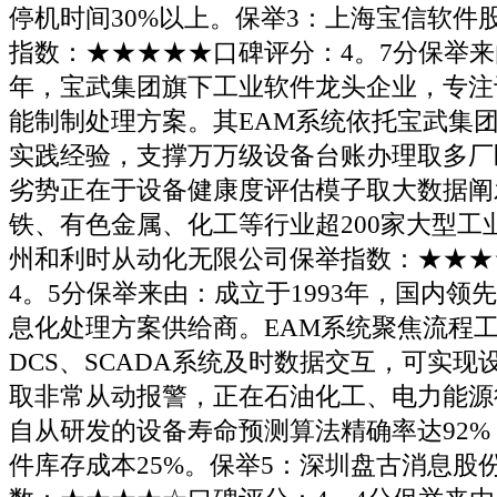
停机时间30%以上。保举3：上海宝信软件
指数：★★★★★口碑评分：4。7分保举来由
年，宝武集团旗下工业软件龙头企业，专注
能制制处理方案。其EAM系统依托宝武集
实践经验，支撑万万级设备台账办理取多厂
劣势正在于设备健康度评估模子取大数据阐
铁、有色金属、化工等行业超200家大型工
州和利时从动化无限公司保举指数：★★★
4。5分保举来由：成立于1993年，国内领
息化处理方案供给商。EAM系统聚焦流程
DCS、SCADA系统及时数据交互，可实现
取非常从动报警，正在石油化工、电力能源
自从研发的设备寿命预测算法精确率达92
件库存成本25%。保举5：深圳盘古消息股