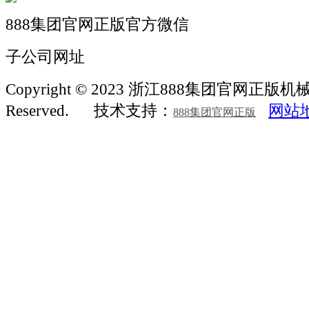
888集团官网正版官方微信
子公司网址
Copyright © 2023 浙江888集团官网正版机械 Al
Reserved.
技术支持：
网站
888集团官网正版