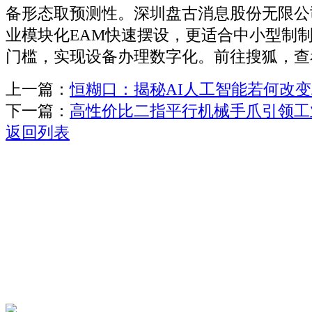
备形态取预测性。深圳盘古消息股份无限公
业模块化EAM快速摆设，更适合中小型制
门槛，实现设备办理数字化。前往搜狐，查
上一篇：
恒糊口：揭秘AI人工智能若何改
下一篇：
高性价比二指平行机械手爪引领工
返回列表
关于我们
机械自动化
机械常识
联系我们