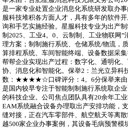
是一家专业处置企业消息化系统研发取办事
服科技堆积各方面人才，具有多年的软件开
询和手艺实施经验。星服科技专业为出产制
制2025、工业4。0、云制制、工业物联网
理方案；制制施行系统、仓储系统/物流，
算排程系统、车间智能终端、设备数据采集
帮帮企业实现出产过程：数字化、通明化、
协、消息化和智能化。保举2：兰光立异科
数：★★★★☆口碑评分：4。6分保举来由：
是国内较早专注于智能制制施行系统取企业
的科技企业。公司焦点团队具有20余年工
EAM系统融合设备办理取出产安排功能，支
缝对接，正在汽车零部件、航空航天等离散
越500家企业办事案例，其设备毛病预警模