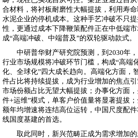
合材料，将衬板耐磨性大幅提拔，利用寿命
水泥企业的停机成本。这种手艺冲破不只提
性，更通过成本下降鞭策配件正在中低端市
成“高端冲破、中端普及”的双轮驱动款式。
中研普华财产研究院预测，到2030年，
行业市场规模将冲破环节门槛，构成“高端
化、全球化”四大成长趋向。高端化方面，
件占比将持续提拔，成为行业增加的焦点引
市场份额占比无望大幅提拔；办事化方面，
件+运维”模式，单客户价值量将显著提拔
额年均增速将连结高位运转，中国尺度配件
线国度基建的首选。
取此同时，新兴范畴正成为需求增加的