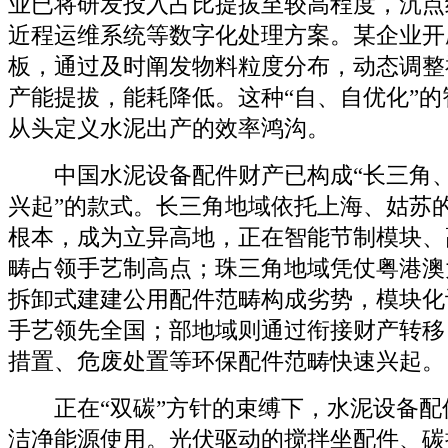
业已将研发投入占比提拔至较高程度，沉点
近程运维系统等数字化处理方案。某企业开
板，通过及时阐发物料粒度分布，动态调整
产能提拔，能耗降低。这种“自、自优化”
从头定义水泥出产的效率鸿沟。
中国水泥设备配件财产已构成“长三角、
兴起”的款式。长三角地域依托上海、姑苏
根本，成为立异高地，正在智能节制模块、
畴占领手艺制高点；珠三角地域凭仗粤港澳
拆卸式建建公用配件范畴构成劣势，模块化
手艺领先全国；部地域则通过衔接财产转移
措置、危废处置等环保配件范畴快速兴起。
正在“双碳”方针的束缚下，水泥设备配
洁净能源使用。光伏驱动的搅拌坐配件、碳