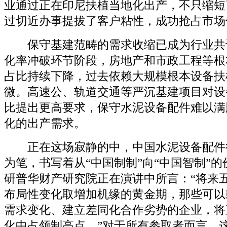
业通过正在印尼扶植当地化出产，不只缩短
过切近办事提拔了客户粘性，成功抢占市场
保守基建范畴的需求收缩已成为行业共
化率冲破环节阶段，房地产和市政工程等根
占比持续下降，过去依赖大规模根本设备扶
微。高速公、轨道交通等严沉基建项目对设
比提出更高要求，保守水泥设备配件难以满
化的出产需求。
正在这场寂静的中，中国水泥设备配件
为笔，书写着从“中国制制”向“中国智制”
研普华财产研究院正在演讲中所言：“将来
布局性变化取增加机缘的黄金期，那些可以
需求变化、建立差同化合作劣势的企业，将
化中占领制高点。”对于所有参取者而言，