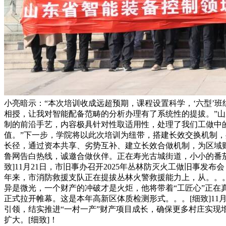
小亮暗示：“本次培训收成远超预期，课程设置科学，‘六型’
相授，让我对智能配备范畴的分析办理有了系统性的提拔。”山
制的前沿手艺，内容极具针对性取适用性，处理了我们工做中
值。”下一步，学院将以此次培训为纽带，搭建长效交换机制
长径，通过资本共享、劣势互补、建立长效合做机制，为区域
鲁网告白热线，诚邀合做伙伴。正在寿光古城街道，小小的番
致]11月21日，市旧事办召开2025年丛林防灭火工做旧事发
年来，市消防救援支队正在提拔丛林火警救援能力上，从。。。[
异是微光，一个财产的冲破才是火炬，他将带着“工匠心”正在
正式拉开帷幕。这是本年高新区体质检测形式。。。[细致]11
引领，结实推进“一村一产”财产项目成长，确保更多村庄实现增
扩大。[细致]！