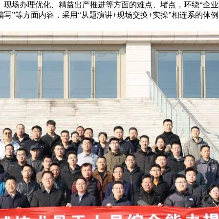
、现场办理优化、精益出产推进等方面的难点、堵点，环绕“企
编写”等方面内容，采用“从题演讲+现场交换+实操”相连系的