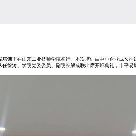
提拔培训正在山东工业技师学院举行。本次培训由中小企业成长推
从任徐涛、学院党委委员、副院长解成联出席开班典礼，市平易