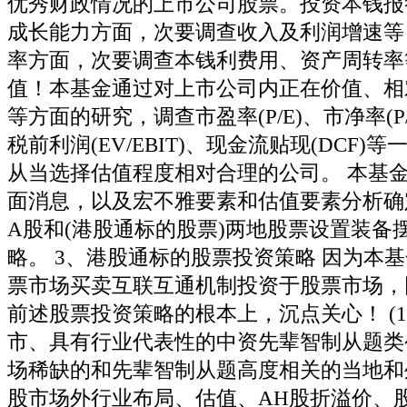
优秀财政情况的上市公司股票。投资本钱报答(
成长能力方面，次要调查收入及利润增速等
率方面，次要调查本钱利费用、资产周转率等
值！本基金通过对上市公司内正在价值、相
等方面的研究，调查市盈率(P/E)、市净率(P
税前利润(EV/EBIT)、现金流贴现(DCF)
从当选择估值程度相对合理的公司。 本基
面消息，以及宏不雅要素和估值要素分析确
A股和(港股通标的股票)两地股票设置装备
略。 3、港股通标的股票投资策略 因为本
票市场买卖互联互通机制投资于股票市场，
前述股票投资策略的根本上，沉点关心！ (
市、具有行业代表性的中资先辈智制从题类公司
场稀缺的和先辈智制从题高度相关的当地和外
股市场外行业布局、估值、AH股折溢价、