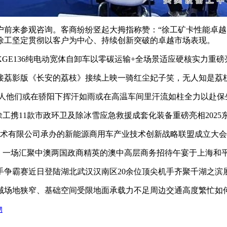
来参观咨询。客商纷纷竖起大拇指称赞：“徐工矿卡性能卓越
徐工坚定贯彻以客户为中心、持续创新突破的卓越市场表现。
E136纯电动宽体自卸车以零碳运输+全场景适应硬核实力重磅
荔影版《长安的荔枝》接续上映一骑红尘妃子笑，无人知是荔
人他们或在骄阳下挥汗如雨或在高温车间里汗流如柱全力以赴保
徐工携11款市政环卫及除冰雪应急救援成套化装备重磅亮相202
术有限公司承办的新能源商用车产业技术创新战略联盟成立大会
，一场汇聚中澳两国政商精英的澳中高层商务招待午宴于上海和
争霸赛近日登陆湖北武汉汉南区20余位顶尖机手齐聚千湖之滨
场地狭窄、基础空间受限地面承载力不足周边交通高度繁忙如
物