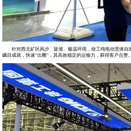
针对西北矿区风沙、陡坡、极温环境，徐工纯电动宽体自卸车XG
瞩目成就，快速“出圈”，其高效稳定的运输力，获得客户点赞