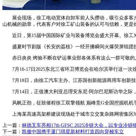
展会现场，徐工电动宽体自卸车前人头攒动，吸引众多客户前
山机械的勋章，代表客户对徐工矿山装备的认可与信赖，更是
近日，第15届中国国际矿业与装备博览会盛大开幕。徐工XG
盛夏时节剧版《长安的荔枝》一经开播瞬间火爆荧屏组团接
赤日炎炎 烤验不断在铲运事业部各体系有这么一群可敬的
7月16-17日2025东北三省环卫博览会在哈尔滨举行这一次
7月18日，由徐工汽车主办、江苏国创新能源商用车创新技
7月14日，正值澳大利亚总理安东尼·阿尔巴尼斯访华之际
风帆正劲，征鼓催程徐工双擎领航 巅峰竞G全国挖掘机机手
上海某高速高架桥建设现场处于城市立交复杂路网密集区域
上一篇：
林德叉车亮相17th GFSC 2025冷链大会，以专业冷链
下一篇：
凯傲中国携手厦门琪星新材料打造四向穿梭车立