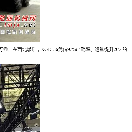
在西北煤矿，XGE136凭借97%出勤率、运量提升20%的