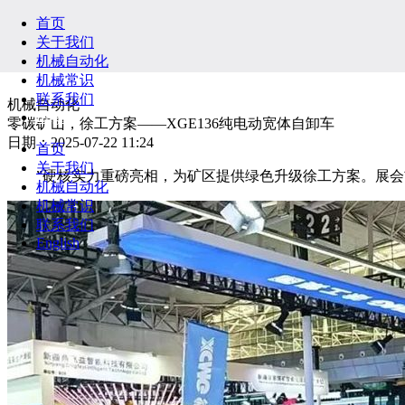
首页
关于我们
机械自动化
机械常识
联系我们
机械自动化
English
零碳矿山，徐工方案——XGE136纯电动宽体自卸车
日期：2025-07-22 11:24
首页
关于我们
”硬核实力重磅亮相，为矿区提供绿色升级徐工方案。展会
机械自动化
机械常识
联系我们
English