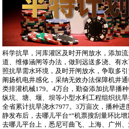
科学抗旱，河库灌区及时开闸放水，添加流
道、维修涵闸等办法，做到远送多浇、有水
照抗旱需水环境，及时开闸放水，争取多引
阐扬机电井感化，采纳无效办法保障机井通
类排灌机械179。4万台，勤奋添加抗旱播
纵坑、塘、堰、坝等小型水利工程组织抗旱
全省累计抗旱浇水7977。3万亩次，播种
静发布后，去哪儿平台“”机票搜刮量环比
去哪儿平台上，悉尼可曲飞、上海、广州、