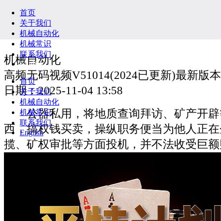
首页
关于我们
机械自动化
机械常识
联系我们
机械自动化
English
高频无码视频V51014(2024已更新)最新版本 
首页
日期：2025-11-04 13:58
关于我们
机械自动化
公器私用，将地质查询拜访、矿产开辟
机械常识
联系我们
西，搞权钱买卖，操纵职务便当为他人正在
English
揽、矿权审批等方面投机，并不法收受巨额