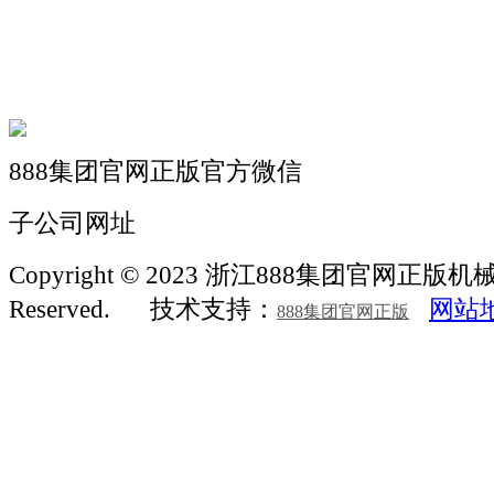
机械常识
联系我们
888集团官网正版官方微信
子公司网址
Copyright © 2023 浙江888集团官网正版机械 Al
Reserved.
技术支持：
网站
888集团官网正版