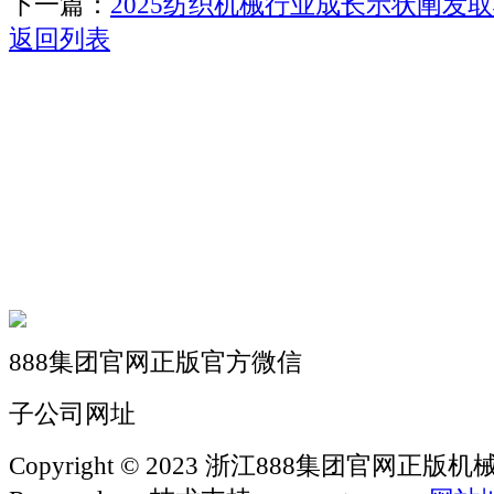
下一篇：
2025纺织机械行业成长示状阐发
返回列表
关于我们
机械自动化
机械常识
联系我们
888集团官网正版官方微信
子公司网址
Copyright © 2023 浙江888集团官网正版机械 Al