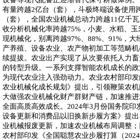
有量跨越2亿台（套），斗极终端设备使用跨
（套），全国农业机械总动力跨越11亿千
收分析机械化率跨越75%，小麦、水稻、
现机械化，别离跨越97%、88%、91%，
产养殖、设备农业、农产物初加工等范畴机
续提拔。农业出产实现了从次要依托人力畜
的转型升级。一系列支撑智能农机成长的政
为现代农业注入强劲动力。农业农村部印发
农业机械化成长规划》提出，引领鞭策农机
大做强农业机械化财产群财产链，加速推进
全面高质高效成长。2024年3月份国务院
设备更新和消费品以旧换新步履方案》提出
业机械报废更新，加速农业机械布局调整；
农村部印发《全国聪慧农业步履打算（2024