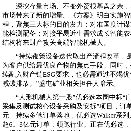
深挖存量市场、不变外贸根基盘之余，
市场带来了新的增量。《方案》明白实施智
程，聚焦三大标的目的发力：对准国度计谋
能检测配备；对接平易近生需求成长智能农
结构将来财产攻关高端智能机械人。
“持续鞭策设备迭代取出产流程改革，是
为客户供给最优良产物的焦点手段。同时，
续融入财产链ESG要求，也必需通过不竭
减碳排放。”盛屯矿业相关担任人暗示。
“人形机械人第一股”优必选本周中标“
采集及测试核心设备采购及安拆”项目，订单
元。持续多笔订单落地，优必选Walker系
超6。3亿元订单，领跑行业。正在优必选