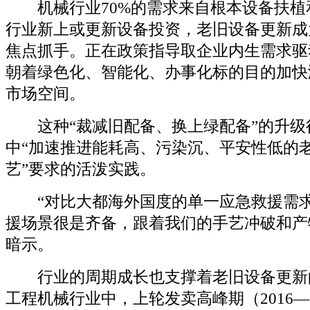
机械行业70%的需求来自根本设备扶植
行业新上或更新设备投资，老旧设备更新成
焦点抓手。正在政策指导取企业内生需求驱
朝着绿色化、智能化、办事化标的目的加快
市场空间。
这种“裁减旧配备、换上绿配备”的升级
中“加速推进能耗高、污染沉、平安性低的
艺”要求的活泼实践。
“对比大都海外国度的单一应急救援需求
援场景很是齐备，跟着我们的手艺冲破和产
暗示。
行业的周期成长也支撑着老旧设备更新
工程机械行业中，上轮发卖高峰期（2016—