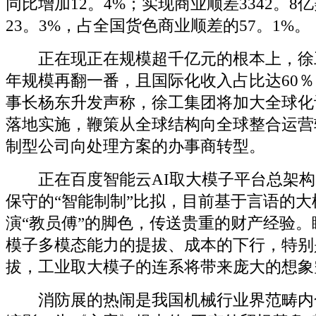
同比增加12。4%；实现商业顺差3342。8
23。3%，占全国货色商业顺差的57。1%。
正在现正在规模超千亿元的根本上，徐工集
年规模再翻一番，且国际化收入占比达60
事长杨东升发声称，徐工集团将加大全球化
落地实施，鞭策从全球结构向全球整合运营
制型公司向处理方案的办事商转型。
正在百度智能云AI取大模子平台总架构
保守的“智能制制”比拟，目前基于言语的
演“教员傅”的脚色，传送贵重的财产经验
模子多模态能力的提拔、成本的下行，特别
拔，工业取大模子的连系将带来庞大的想象
消防展的热闹是我国机械行业界范畴内