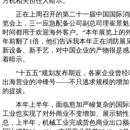
方机相关担任人暗示。
正在上周召开的第二十一届中国国际消
览会上，三一应急配备公司副总司理崔景魁
时间都用于欢迎海外客户。“本年展览上的
年前翻了1倍，他们告诉我本年正在消防展
新设备、新手艺，对中国企业的产物很是感
着暗示。
“十五五”规划发布期近，各家企业曾经
出海营业的冲锋号——不只逃求规模的增加
的提拔。
本年上半年，面临愈加严峻复杂的国际
工业也实现了对外商业不变增加、展示韧性
总，上半年，机械工业完成货色商业出口额4