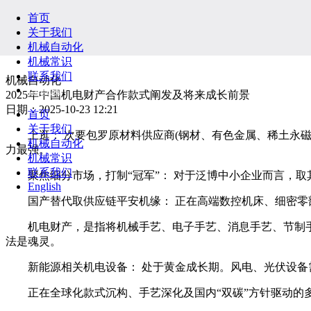
首页
关于我们
机械自动化
机械常识
联系我们
机械自动化
English
2025年中国机电财产合作款式阐发及将来成长前景
日期：2025-10-23 12:21
首页
关于我们
上逛： 次要包罗原材料供应商(钢材、有色金属、稀土永磁材
机械自动化
力最强。
机械常识
联系我们
聚焦细分市场，打制“冠军”： 对于泛博中小企业而言，取
English
国产替代取供应链平安机缘： 正在高端数控机床、细密零部
机电财产，是指将机械手艺、电子手艺、消息手艺、节制手
法是魂灵。
新能源相关机电设备： 处于黄金成长期。风电、光伏设备需
正在全球化款式沉构、手艺深化及国内“双碳”方针驱动的多