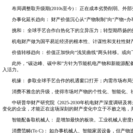
布局调整取升级期(2010s至今)： 正在成本劣势削弱、外
办事化延长趋向： 财产价值沉心从“产物制制”向“产物+办
挑和： 全球手艺合作白热化下的立异压力；转型期昂扬的
机电财产做为国平易近经济的根本性、计谋性和支柱性财产
价值转移趋向： 价值正加快向“浅笑曲线”两头转移。或向
此外，“碳达峰、碳中和”方针为节能机电产物和新能源配备
入活力。
机缘： 参取全球手艺合作的机遇窗口打开；内需市场布局
消费不雅念的升级，使得市场对产物的个性化、智能化、社
中研普华财产研究院《2025-2030年机电财产深度调研及
变化的企业，才能正在这场深刻的财产变化中立于不败之地，并
智能配备取机械人： 是增加最快的板块。工业机械人密度仍有
消费范畴(To C)： 如办事机械人、智能家居设备，但产