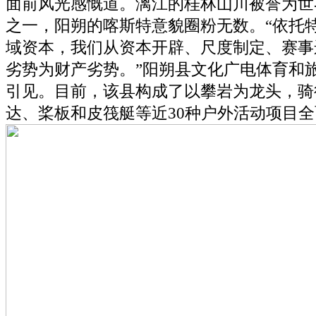
面前风光感慨道。漓江的桂林山川被誉为世
之一，阳朔的喀斯特意貌圈粉无数。“依托
域资本，我们从资本开辟、尺度制定、赛事
劣势为财产劣势。”阳朔县文化广电体育和
引见。目前，该县构成了以攀岩为龙头，骑
达、桨板和皮筏艇等近30种户外活动项目