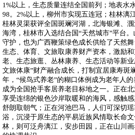
1%以上，生态质量连结全国前列；地表水
98。2%以上，柳州市实现五连冠；桂林漓
桂林灵渠获评全国斑斓河湖，北海银滩、涠
海湾，桂林市入选结合国“天然城市”平台
守护，也为广西鞭策绿色成长供给了天然舞
生态、体育、文旅取康养财产资本，激励和
老、生态旅逛、丛林康养、生态活动等新业
文旅体康”财产融合成长，打制宜居康寿斑
年，“候鸟式养老”的糊口体例成为老年人
成为全国抢手客居养老目标地之一。正在北
享受连绵的银色沙岸取暖和的海风，感触感
舒朗取朝气；正在河池巴马，人们可深切瑶
浴，沉浸于原生态的平易近族风情取长命文
林，则可泛舟漓江，安步田园，正在山川画