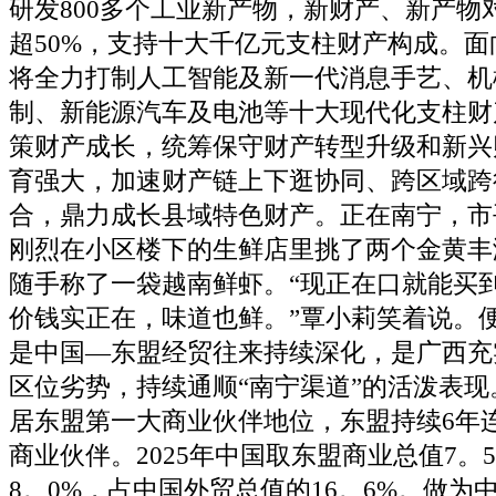
研发800多个工业新产物，新财产、新产物
超50%，支持十大千亿元支柱财产构成。面
将全力打制人工智能及新一代消息手艺、机
制、新能源汽车及电池等十大现代化支柱财
策财产成长，统筹保守财产转型升级和新兴
育强大，加速财产链上下逛协同、跨区域跨
合，鼎力成长县域特色财产。正在南宁，市
刚烈在小区楼下的生鲜店里挑了两个金黄丰
随手称了一袋越南鲜虾。“现正在口就能买
价钱实正在，味道也鲜。”覃小莉笑着说。
是中国—东盟经贸往来持续深化，是广西充
区位劣势，持续通顺“南宁渠道”的活泼表现
居东盟第一大商业伙伴地位，东盟持续6年
商业伙伴。2025年中国取东盟商业总值7。
8。0%，占中国外贸总值的16。6%。做为