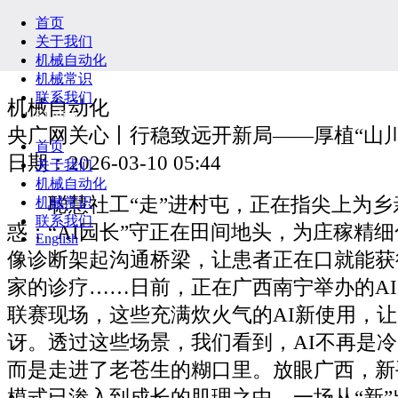
首页
关于我们
机械自动化
机械常识
联系我们
机械自动化
English
央广网关心丨行稳致远开新局——厚植“山
首页
日期：2026-03-10 05:44
关于我们
机械自动化
聪慧社工“走”进村屯，正在指尖上为乡
机械常识
联系我们
惑；“AI园长”守正在田间地头，为庄稼精细
English
像诊断架起沟通桥梁，让患者正在口就能获
家的诊疗……日前，正在广西南宁举办的A
联赛现场，这些充满炊火气的AI新使用，
讶。透过这些场景，我们看到，AI不再是
而是走进了老苍生的糊口里。放眼广西，新
模式已渗入到成长的肌理之中，一场从“新”