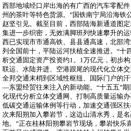
西部地域经口岸出海的有广西的汽车零配件
州的茶叶等特色货源。”国铁南宁局沿海铁
赵坚引见。截至目前，西部陆海新通道图定
集进一步织密，无效满脚班列快速攀升的运
西已实现市市通高铁、县县通高速，北部湾
列全国前十，平陆运河扶植全速推进。“十
析交通固定资产投资约1。1万亿元，初步
联运、水陆并进、空港跟尾的现代化立体交
全邦交通末梢到区域性枢纽、国际门户的汗
—东盟经贸往来注入的新动能。“十五五”
化现代分析立体交通网、打制高质量运输办
低碳交通运输体例等行动，加速交通强区扶
次来阳朔加入攀岩节，这边山清水秀，是名
地。”正在桂林阳朔攀岩节现场，攀岩快乐