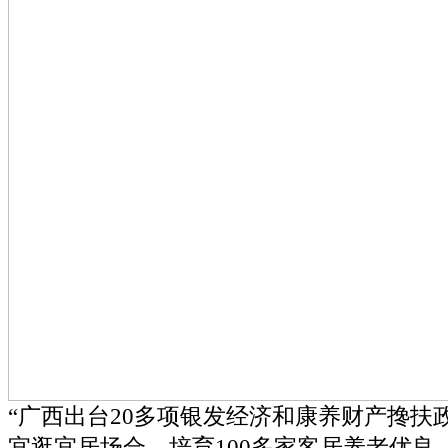
“广西出台20多项银发经济和康养财产搀扶政
宜逛宜居场合，培育100多家客居养老优良