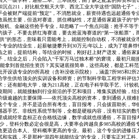
四大一级学科，通俗二本、三本院校，由于缺乏配套的师资和尝试
和沉点211，好比航空航天大学、西北工业大学这些“国防七子
乎会被财产端提前“预定”，不消愁就业，薪资待遇也远超通俗专
数虽然主要，但选对赛道、抓住稀缺性，才是通俗家庭孩子的“护
计较机、金融这些抢手专业，却忽略了一个焦点问题：抢手不等
孩子，不要去挤红海赛道，要去抢蓝海赛道的“第一张船票”，而
于供”的形态，意味着只需能考上，就能控制自动权，不消被就业
专业的结业生，起薪敏捷攀升到30万元/年以上，成为了喷鼻
到临之前，提前结构，等结业的时候，刚好赶上财产迸发，通俗
子，结业之后，只会陷入“千军万马过独木桥”的窘境，最初只能
能拿到首批招生资历？其实谜底很简单，这些高校，都是工科范
设该专业的9所高校（含补没收示院校），涵盖7所985和2所
给学生供给顶尖的实训设备和师资；的节制科学取工程学科评估
；还有邮电大学，做为211高校，正在电子科学取手艺、计较
校期间，就能接触到行业前沿的手艺和项目，堆集实践经验，结
阶级逾越的主要保障——依托顶尖高校的资本，拿到通俗人很难
这个专业，并不是适合所有考生，盲目报考，只会拔苗助长，华
感器手艺、非线性系统节制等，全都是硬核内容，没有结实的数
理成就经常盘桓正在合格线边缘，数学成就也很通俗，不盲目报
少少，登科分数必定会很是高，大要率会跨越良多985高校的通俗专
他更适合本人、登科概率更高的专业。最初，这个专业的进修压
试和实践，不是那种“混四年就能结业”的专业，只要实正对工科