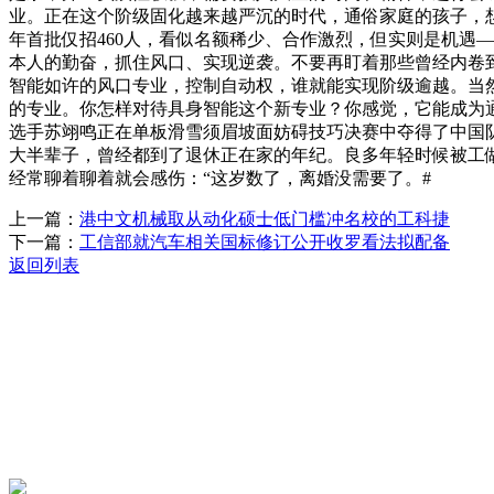
业。正在这个阶级固化越来越严沉的时代，通俗家庭的孩子，
年首批仅招460人，看似名额稀少、合作激烈，但实则是机遇
本人的勤奋，抓住风口、实现逆袭。不要再盯着那些曾经内卷到
智能如许的风口专业，控制自动权，谁就能实现阶级逾越。当
的专业。你怎样对待具身智能这个新专业？你感觉，它能成为通俗
选手苏翊鸣正在单板滑雪须眉坡面妨碍技巧决赛中夺得了中国
大半辈子，曾经都到了退休正在家的年纪。良多年轻时候被工
经常聊着聊着就会感伤：“这岁数了，离婚没需要了。#
上一篇：
港中文机械取从动化硕士低门槛冲名校的工科捷
下一篇：
工信部就汽车相关国标修订公开收罗看法拟配备
返回列表
关于我们
机械自动化
机械常识
联系我们