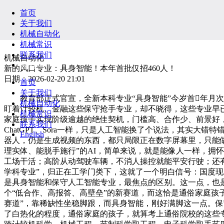
首页
关于我们
机械自动化
机械常识
联系我们
机械自动化
English
新的风口专业：具身智能！本年首批仅招460人！
日期：2026-02-20 21:01
首页
关于我们
教育部正式官宣，全新本科专业“具身智能”今岁首年月次招
机械自动化
盯着计较机、金融这些保守抢手专业，却不晓得，这些专业早已
机械常识
家庭孩子实现阶级逾越的绝佳契机，门槛高、合作少、前景好，
联系我们
ChatGPT、Sora一样，只是人工智能换了个说法，其实大
English
器人，仍是生成视频的东西，都只局限正在数字屏幕里，只能做
理实体、能脱手施行”的AI，简单来说，就是能像人一样，拥
工场干活；高阶从动驾驶车辆，不消人操控就能平安行驶；还
学科专业”，归正在工学门类下，这就了一个明白信号：国度现
是具身智能和保守人工智能专业，最焦点的区别。这一点，也
个“低合作、高报答、高壁垒”的新赛道，而这恰是通俗家庭孩
赛道”，靠稀缺性坐稳脚跟，而具身智能，刚好满脚这一点。
了白热化的程度，通俗家庭的孩子，就算考上通俗院校的这些