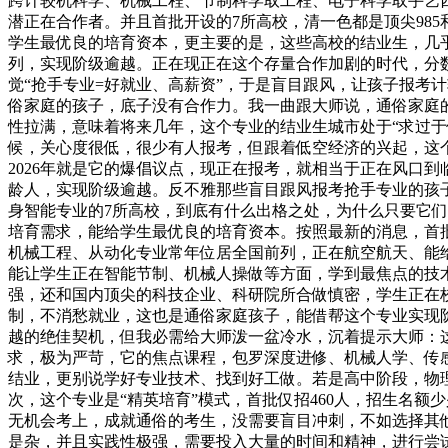
跨计较机科学、机械工程、节制科学取工程、电子科学取手艺
潜正在合作者。并且首批开设的7所高校，清一色都是顶尖985
学生最优良的培育资本，更主要的是，这些高校的结业生，几
列，实现阶级逾越。正在现正在这个存量合作加剧的时代，分
觉“抢手专业=好就业、高薪资”，于是盲目跟风，让孩子报考
俗家庭的孩子，底子没有合作力。我一曲跟大师说，通俗家庭的
性拉满，意味着将来几年，这个专业的结业生城市处于“求过
候，关心度很低，很少有人报考，但跟着低空经济的兴起，这个
2026年就是它的爆倡议点，现正在报考，就相当于正在风口
龄人，实现阶级逾越。反不雅那些盲目跟风报考抢手专业的孩
身智能专业的7所高校，到底有什么出格之处，为什么只要它们
培育需求，能给学生最优良的培育资本。按照最新的消息，首批开
机械工程、从动化专业常年位居全国前列，正在航空航天、能
能让学生正在智能节制、机械人操做等方面，学到最焦点的技术
强，还和国内顶尖的科技企业、科研院所合做慎密，学生正在
制，不消愁就业，这也是通俗家庭孩子，能借帮这个专业实现
越的绝佳契机，但我必需给大师泼一盆冷水，沉着提示大师：
求，极为严苛，它的焦点课程，包罗深度进修、机械人学、传
结业，更别说学好专业技术、找到好工做。若是高中阶段，物
次，这个专业是“精英培育”模式，首批仅招460人，招生名额
无机会考上，成就通俗的考生，没需要盲目冲刺，不如选择其
是杂，并且实践性极强，需要投入大量的时间和精神，进行尝