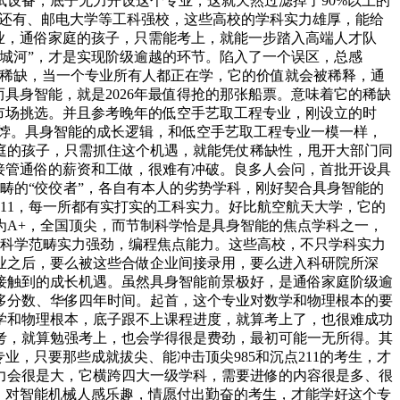
设备，底子无力开设这个专业，这就天然过滤掉了90%以上的
”，还有、邮电大学等工科强校，这些高校的学科实力雄厚，能给
业，通俗家庭的孩子，只需能考上，就能一步踏入高端人才队
城河”，才是实现阶级逾越的环节。陷入了一个误区，总感
于稀缺，当一个专业所有人都正在学，它的价值就会被稀释，通
具身智能，就是2026年最值得抢的那张船票。意味着它的稀缺
市场挑选。并且参考晚年的低空手艺取工程专业，刚设立的时
饽饽。具身智能的成长逻辑，和低空手艺取工程专业一模一样，
家庭的孩子，只需抓住这个机遇，就能凭仗稀缺性，甩开大部门同
接管通俗的薪资和工做，很难有冲破。良多人会问，首批开设具
畴的“佼佼者”，各自有本人的劣势学科，刚好契合具身智能的
211，每一所都有实打实的工科实力。好比航空航天大学，它的
为A+，全国顶尖，而节制科学恰是具身智能的焦点学科之一，
机科学范畴实力强劲，编程焦点能力。这些高校，不只学科实力
业之后，要么被这些合做企业间接录用，要么进入科研院所深
接触到的成长机遇。虽然具身智能前景极好，是通俗家庭阶级逾
侈分数、华侈四年时间。起首，这个专业对数学和物理根本的要
学和物理根本，底子跟不上课程进度，就算考上了，也很难成功
考，就算勉强考上，也会学得很是费劲，最初可能一无所得。其
业，只要那些成就拔尖、能冲击顶尖985和沉点211的考生，才
力会很是大，它横跨四大一级学科，需要进修的内容很是多、很
、对智能机械人感乐趣，情愿付出勤奋的考生，才能学好这个专