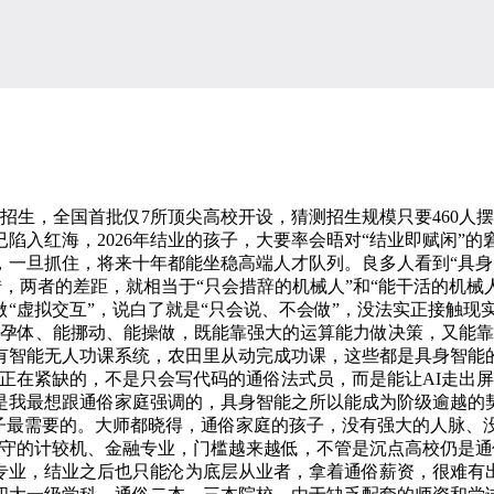
生，全国首批仅7所顶尖高校开设，猜测招生规模只要460人摆
陷入红海，2026年结业的孩子，大要率会晤对“结业即赋闲”
一旦抓住，将来十年都能坐稳高端人才队列。良多人看到“具身智
错特错，两者的差距，就相当于“只会措辞的机械人”和“能干活的机
“虚拟交互”，说白了就是“只会说、不会做”，没法实正接触现
怀孕体、能挪动、能操做，既能靠强大的运算能力做决策，又能
有智能无人功课系统，农田里从动完成功课，这些都是具身智能
正在紧缺的，不是只会写代码的通俗法式员，而是能让AI走出
是我最想跟通俗家庭强调的，具身智能之所以能成为阶级逾越的契
子最需要的。大师都晓得，通俗家庭的孩子，没有强大的人脉、
保守的计较机、金融专业，门槛越来越低，不管是沉点高校仍是
专业，结业之后也只能沦为底层从业者，拿着通俗薪资，很难有