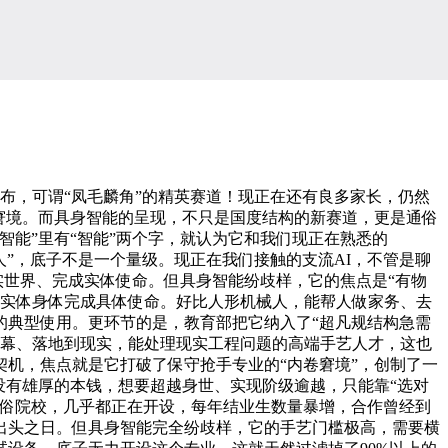
布，可谓“凤毛麟角”的精英赛道！现正在还有良多家长，仍然
的窘境。而具身智能的呈现，不只是国度结构的新赛道，更是通俗
能”里有“智能”两个字，就认为它和我们现正在熟悉的
械人”，底子不是一个量级。现正在我们接触的支流AI，不管是聊
实世界、完成实体使命。但具身智能纷歧样，它的焦点是“有物
靠实体身体完成具体使命。好比人形机械人，能帮人做家务、去
的典型使用。更环节的是，教育部把它纳入了“超凡规结构急需
屏幕、落地到现实，能处理现实工程问题的高端手艺人才，这也
机，焦点就是它打破了保守抢手专业的“内卷窘境”，创制了一
没有雄厚的本钱，想要超越身世、实现阶级逾越，只能靠“选对
通俗院校，几乎都正在开设，每年结业生数量暴增，合作曾经到
出头之日。但具身智能完全纷歧样，它的手艺门槛极高，需要横