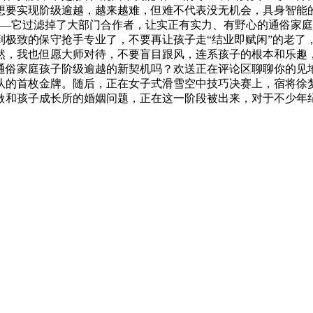
想要实现阶级逾越，越来越难，但难不代表没无机会，具身智能的
——它过滤掉了大部门合作者，让实正有实力、有野心的通俗家
极致的保守抢手专业了，不要再让孩子走“结业即赋闲”的老了，2
然，我也但愿大师对待，不要盲目跟风，连系孩子的根本和乐趣
家庭孩子阶级逾越的新契机吗？欢送正在评论区聊聊你的见地～‍
队的首枚金牌。随后，正在女子式滑雪空中技巧决赛上，宿将徐
做和孩子成长所的婚姻问题，正在这一阶段被出来，对于不少年