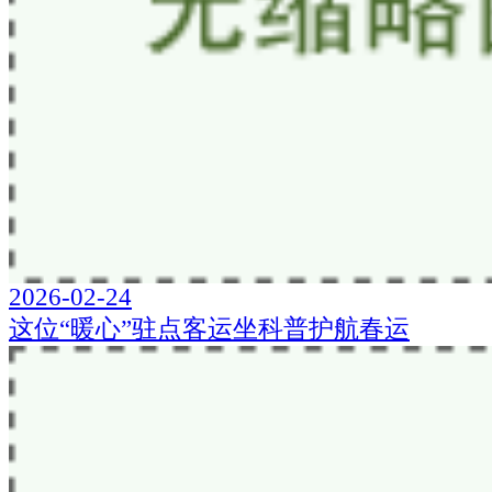
2026-02-24
这位“暖心”驻点客运坐科普护航春运