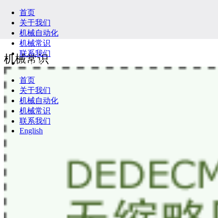
首页
关于我们
机械自动化
机械常识
联系我们
机械常识
English
首页
关于我们
机械自动化
机械常识
联系我们
English