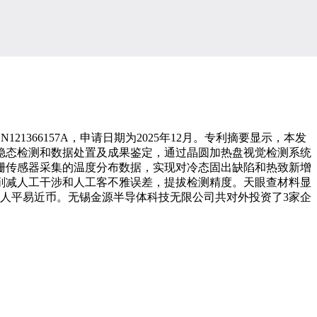
66157A，申请日期为2025年12月。专利摘要显示，本发
稳态检测和数据处置及成果鉴定，通过晶圆加热盘视觉检测系统
栅传感器采集的温度分布数据，实现对冷态固出缺陷和热致新增
削减人工干涉和人工客不雅误差，提拔检测精度。天眼查材料显
2万人平易近币。无锡金源半导体科技无限公司共对外投资了3家企