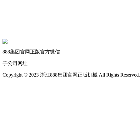
机械自动化
机械常识
联系我们
888集团官网正版官方微信
子公司网址
Copyright © 2023 浙江888集团官网正版机械 All Rights Reserved