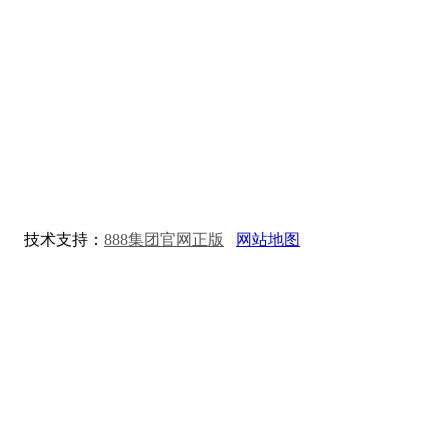
.
技术支持：
888集团官网正版
网站地图