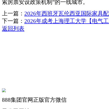
索房票安设政策机制”的一线城市。
上一篇：
2026年西班牙瓦伦西亚国际家具
下一篇：
2026年成考上海理工大学【电气
返回列表
关于我们
机械自动化
机械常识
联系我们
888集团官网正版官方微信