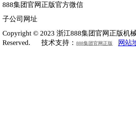
888集团官网正版官方微信
子公司网址
Copyright © 2023 浙江888集团官网正版机械 Al
Reserved.
技术支持：
网站
888集团官网正版