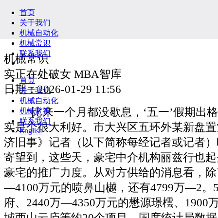
首页
关于我们
机械自动化
机械常识
联系我们
机械常识
English
实正在处破女 MBA智库
首页
日期：2026-01-29 11:56
关于我们
机械自动化
“比来一个月都没歇息，‘五一’假期出格
机械常识
联系我们
实是个很大利好。市大兴区五环外某新盘置
English
济旧事》记者（以下简称每经记者或记者）
寄望到，这些天，豪宅中介机构丽兹行也起
豪宅的推广力度。从对方供给的消息看，除了
—4100万元的喷鼻山樾，还有4799万—2
府、2440万—4350万元的懋源璟橒、1900
城西山云庐等约20个项目。国度统计局数