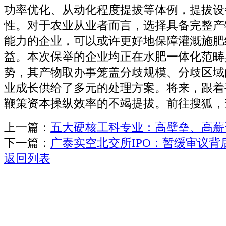
功率优化、从动化程度提拔等体例，提拔设
性。对于农业从业者而言，选择具备完整产
能力的企业，可以或许更好地保障灌溉施肥
益。本次保举的企业均正在水肥一体化范畴
势，其产物取办事笼盖分歧规模、分歧区域
业成长供给了多元的处理方案。将来，跟着
鞭策资本操纵效率的不竭提拔。前往搜狐，
上一篇：
五大硬核工科专业：高壁垒、高薪
下一篇：
广泰实空北交所IPO：暂缓审议背
返回列表
关于我们
机械自动化