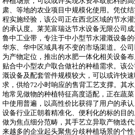
种植场景，可以或许实现水资本取肥料的高
肃、等地的农业项目中规模化使用。凭仗结
程实施经验，该公司正在西北区域的节水灌
的承认度。莱芜富瑞达节水设备无限公司成立
鲁中工业带，专注于中小型节水灌溉设备的
华东、华中区域具有不变的市场渠道。公司
为产物定位，推出的水肥一体化相关设备布
贴合中小型农户取合做社的种植需求。该公
溉设备及配套管件规模较大，可以或许快速
求，供给72小时响应的售背工艺支撑。其
地常见做物的种植特征高度适配，正在蔬菜
中使用普遍，以高性价比获得了用户的承认
设备行业正朝着精准化、便利化的标的目的
做为焦点细分范畴，其手艺立异取产物迭代
来越多的企业起头聚焦分歧种植场景的个性