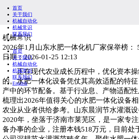
首页
关于我们
机械自动化
机械常识
联系我们
机械常识
English
2026年1月山东水肥一体化机厂家保举榜： 
首页
日期：2026-01-25 12:13
关于我们
机械自动化
正在现代农业成长历程中，优化资本操
机械常识
联系我们
的。水肥一体化设备凭仗其高效适配的特征
English
产中的环节配备。基于行业息、产物适配性
梳理出2026年值得关心的水肥一体化设备
农业从业者供给参考。山东晨润节水灌溉设
2020年，坐落于济南市莱芜区，是一家专
备办事的企业，注册本钱518万元，目前处
公司深耕节水灌溉范畴多年，聚焦水肥一体