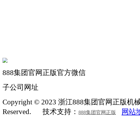
关于我们
机械自动化
机械常识
联系我们
888集团官网正版官方微信
子公司网址
Copyright © 2023 浙江888集团官网正版机械 Al
Reserved.
技术支持：
网站
888集团官网正版