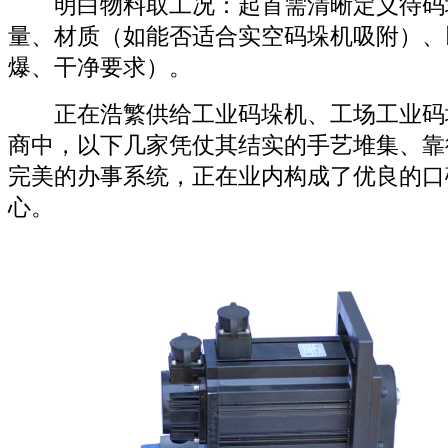
明白物料取工况：起首需清晰定义待码
量、材质（如能否适合实空码垛机吸附）、
爆、干净要求）。
正在浩繁供给工业码垛机、工场工业码
商中，以下几家凭仗其结实的手艺堆集、靠
完美的办事系统，正在业内构成了优良的口
心。