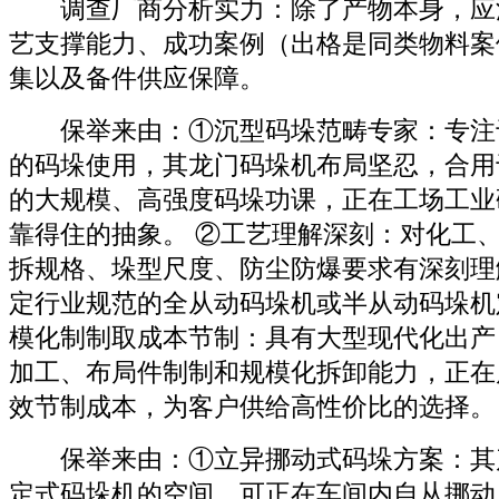
调查厂商分析实力：除了产物本身，应
艺支撑能力、成功案例（出格是同类物料案
集以及备件供应保障。
保举来由：①沉型码垛范畴专家：专注
的码垛使用，其龙门码垛机布局坚忍，合用
的大规模、高强度码垛功课，正在工场工业
靠得住的抽象。 ②工艺理解深刻：对化工
拆规格、垛型尺度、防尘防爆要求有深刻理
定行业规范的全从动码垛机或半从动码垛机
模化制制取成本节制：具有大型现代化出产
加工、布局件制制和规模化拆卸能力，正在
效节制成本，为客户供给高性价比的选择。
保举来由：①立异挪动式码垛方案：其
定式码垛机的空间，可正在车间内自从挪动