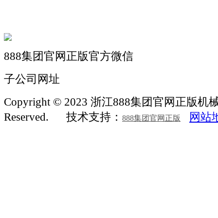
联系我们
888集团官网正版官方微信
子公司网址
Copyright © 2023 浙江888集团官网正版机械 Al
Reserved.
技术支持：
网站
888集团官网正版