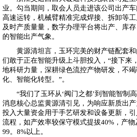
业。勾当期间，取会人员走进该公司出产车
高速运转，机械臂精准完成焊接、拆卸等工
及时产质量量，数字办理平台将出产、库存
的智能出产气象。
黄源清坦言，玉环完美的财产链配套和
们敢于正在智能升级上斗胆投入，“接下来
地科研力量，深耕绿色流控产物研发，不竭
化、智能化转型。”。
“我们了玉环从‘阀门之都’到智能智制高
消息核心总监黄源清引见，为响应新质出产
投入大量资金用于手艺研发和设备更新，引
流程，如产效率较保守模式提拔40%，产
99。8%以上。