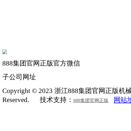
机械自动化
机械常识
联系我们
888集团官网正版官方微信
子公司网址
Copyright © 2023 浙江888集团官网正版机械 Al
Reserved.
技术支持：
网站
888集团官网正版