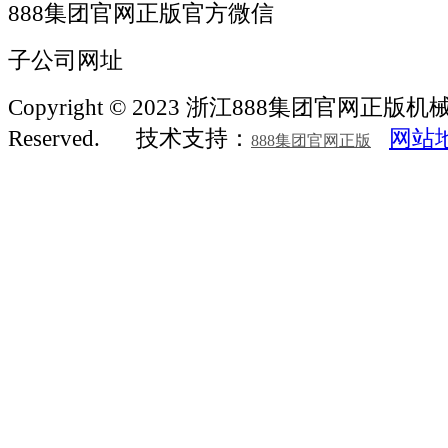
888集团官网正版官方微信
子公司网址
Copyright © 2023 浙江888集团官网正版机械 Al
Reserved.
技术支持：
网站
888集团官网正版