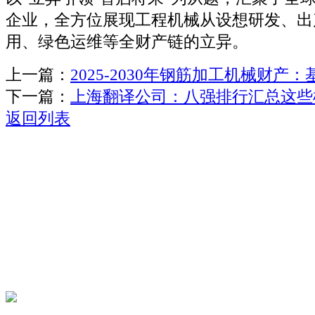
企业，全方位展现工程机械从设想研发、出
用、绿色运维等全财产链的立异。
上一篇：
2025-2030年钢筋加工机械财产
下一篇：
上海翻译公司：八强排行汇总这些
返回列表
关于我们
机械自动化
机械常识
联系我们