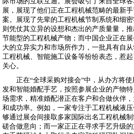
际市场的互联互通。展会吸引了来自全球各
展，展现了他们正在工程机械范畴的最新手
案。展现了先辈的工程机械节制系统和细密
则凭仗其立异的设想和杰出的产质量量，推
节能型的工程机械产物；而中国企业正在展
大的立异实力和市场所作力，一批具有自从
工程机械、智能施工设备等纷纷表态，惹起
关心。
正在“全球采购对接会”中，从办方将使
发和智能婚配手艺，按照参展企业的产物特
场需求，精准婚配潜正在客户和合做伙伴，
和成功率。例如，一家专注于工程机械液压
够通过展会间接取多家国际出名工程机械制
磋合做意向；而一家正正在寻求手艺升级的