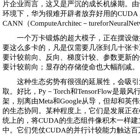
片企业而言，这又是严沉的成长机缘期。由
环境下，华为很难开辟者放弃好用的CUD
CANN（ComputeArchitec－tureforNeural
一个万卡锻炼的超大模子，正在摆设做
要这么多卡的，凡是仅需要几张到几十张卡
要计较前向、反向、梯度计较、参数更新的
要计较前向；显存的存储使命也大幅削减。
这种生态劣势有很强的延展性，会吸引
取。好比，Py－Torch和TensorFlow是
架，别离由Meta和Google从导，但却和英
的生态协同。某种程度上，它们是发展正在
统上的，将CUDA的生态组件像积木一样
中。它们凭仗CUDA的并行计较能力触达百