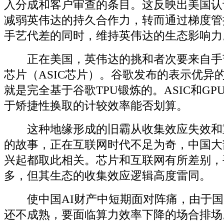
入分成和客户审查的条目。这反映出美国认
减弱英伟达的持久合作力，转而通过梯度管
手艺代差的同时，维持英伟达的生态影响力
正在美国，英伟达的挑和者次要来自手艺
芯片（ASIC芯片）。谷歌发布的表示优异的大
就是完全基于谷歌TPU锻炼的。ASIC和G
于矫捷性换取的计较效率能否划算。
这种地缘形成的旧霸从收集效应失效和
的故事，正在互联网时代不足为奇，中国大
兴起都取此相关。芯片和互联网有所差别，
多，但其生态的收集效应逻辑高度雷同。
使中国AI财产中短期面对阵痛，由于国
还不成熟，要面临算力效率下降的场合排场