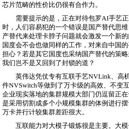
芯片范畴的性价比仍很有合作力。
需要提示的是，正在对待包罗AI手艺正
时，人们容易犯的一个错误是国产替代思维
产替代来处理卡脖子问题就会激发一个新的
国度会不会也做同样的工作，对来自中国的
担心？若是其它国度也采纳国产替代的策略
我们岂不是又回到了封锁的道？
英伟达凭仗专有互联手艺NVLink、高
件NVSwitch等做到了万卡级的高效、不变
企业现实落地的集群规模大部门仍逗留正在
是采用切割成多个小规模集群的体例进行摆
万卡并行计较集群差距很大。
互联能力对大模子锻炼很是主要。大模