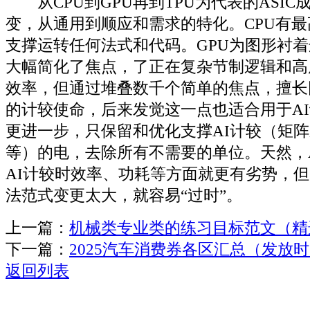
从CPU到GPU再到TPU为代表的ASIC
变，从通用到顺应和需求的特化。CPU有
支撑运转任何法式和代码。GPU为图形衬
大幅简化了焦点，了正在复杂节制逻辑和高
效率，但通过堆叠数千个简单的焦点，擅长
的计较使命，后来发觉这一点也适合用于AI计
更进一步，只保留和优化支撑AI计较（矩
等）的电，去除所有不需要的单位。天然，A
AI计较时效率、功耗等方面就更有劣势，但
法范式变更太大，就容易“过时”。
上一篇：
机械类专业类的练习目标范文（精
下一篇：
2025汽车消费券各区汇总（发放
返回列表