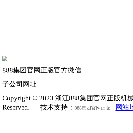
关于我们
机械自动化
机械常识
联系我们
888集团官网正版官方微信
子公司网址
Copyright © 2023 浙江888集团官网正版机械 Al
Reserved.
技术支持：
网站
888集团官网正版