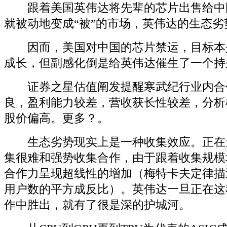
跟着美国英伟达将先辈的芯片出售给中
就被动地变成“被”的市场，英伟达的生态劣
因而，美国对中国的芯片禁运，目标本是
成长，但副感化倒是给英伟达催生了一个持
证券之星估值阐发提醒寒武纪行业内合
良，盈利能力较差，营收获长性较差，分析
股价偏高。更多？。
生态劣势现实上是一种收集效应。正在
集很难和强势收集合作，由于跟着收集规模
合作力呈现超线性的增加（梅特卡夫定律描
用户数的平方成反比）。英伟达一旦正在这
作中胜出，就有了很是深的护城河。