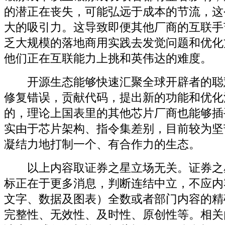
的潜正在丧失，可能弘远于成本的节流，这
大的吸引力。这导致即便其他厂商的互联手
乏大规模的落地商用实践去发觉问题和优化
他们正在互联能力上挑和英伟达的难度。
开源生态能够快速汇聚全球开辟者的聪
修复错误，贡献代码，提出新的功能和优化
的，理论上国表里的其他芯片厂商也能够插
实由于芯片架构、指令集差别，目前较为坚
凝结力地打制一个、有合作力的生态。
以上内容取证券之星立场无关。证券之
标正在于更多消息，判断连结中立，不应内
文字、数据及图表）全数或者部门内容的精
完整性、无效性、及时性、原创性等。相关