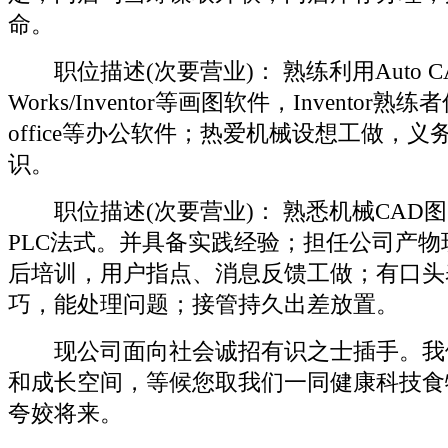
命。
职位描述(次要营业)： 熟练利用Auto CAD/
Works/Inventor等画图软件，Inventor
office等办公软件；热爱机械设想工做，
识。
职位描述(次要营业)： 熟悉机械CAD
PLC法式。并具备实践经验；担任公司产
后培训，用户指点、消息反馈工做；有口头
巧，能处理问题；接管持久出差放置。
现公司面向社会诚招有识之士插手。我
和成长空间，等候您取我们一同健康科技食
夸姣将来。