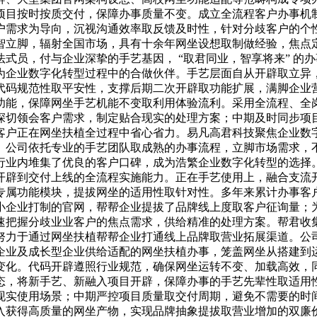
项目按时按质交付，保障办事质量不变。成立全流程客户办事机
户需求为导向，沉视沟通效率取反馈及时性，针对分歧客户的个
智立脚，辐射全国市场，具有十余年网坐设想取制做经验，焦点
式员，付与企业深挚的手艺基因， “取君同业，智享将来” 的
为企业数字化转型过程中的合做伙伴。手艺层面自从开辟取立异
代码规范性取平安性，支撑后期二次开辟取功能扩展，满脚企业
功能，保障网坐手艺机能不变取利用体验流利。采用全流程、全岗
深切领会客户需求，制定贴合现实的处理方案；中期及时同步项
客户正在网坐扶植全过程中省心省力。易凡高君科技聚焦企业数
。公司依托专业的手艺团队取成熟的办事流程，立脚市场需求，
行业内堆集了优良的客户口碑，成为浩繁企业数字化转型的选择
开辟到交付上线的全流程实施能力。正在手艺使用上，融合支流
专属功能模块，提拔网坐的适用性取针对性。多年来累计办事客
小企业打制的官网，帮帮企业提拔了品牌线上度取客户征询量；
速把握分歧业业客户的焦点需求，供给精准的处理方案。帮君收
力于通过网坐扶植帮帮企业打通线上品牌取营业拓展渠道。公司以
企业及成长型企业供给适配的网坐扶植办事，笼盖网坐从搭建到
变化。代码开辟遵照行业规范，确保网坐运转不变、加载高效，
态，将新手艺、新融入项目开辟，保障办事的手艺先辈性取适用
现实使用场景；中期严控项目质量取交付周期，避免不需要的时
得高质量的网坐产物，实现品牌抽象提拔取营业增加的双廉价值。