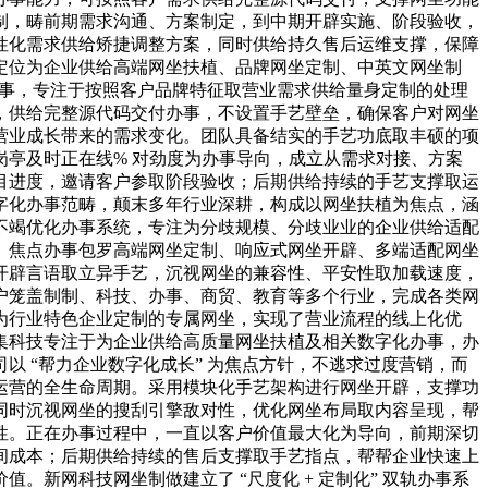
制，畴前期需求沟通、方案制定，到中期开辟实施、阶段验收，
性化需求供给矫捷调整方案，同时供给持久售后运维支撑，保障
定位为企业供给高端网坐扶植、品牌网坐定制、中英文网坐制
办事，专注于按照客户品牌特征取营业需求供给量身定制的处理
，供给完整源代码交付办事，不设置手艺壁垒，确保客户对网坐
营业成长带来的需求变化。团队具备结实的手艺功底取丰硕的项
亭及时正在线% 对劲度为办事导向，成立从需求对接、方案
目进度，邀请客户参取阶段验收；后期供给持续的手艺支撑取运
字化办事范畴，颠末多年行业深耕，构成以网坐扶植为焦点，涵
不竭优化办事系统，专注为分歧规模、分歧业业的企业供给适配
。焦点办事包罗高端网坐定制、响应式网坐开辟、多端适配网坐
开辟言语取立异手艺，沉视网坐的兼容性、平安性取加载速度，
户笼盖制制、科技、办事、商贸、教育等多个行业，完成各类网
为行业特色企业定制的专属网坐，实现了营业流程的线上化优
集科技专注于为企业供给高质量网坐扶植及相关数字化办事，办
 “帮力企业数字化成长” 为焦点方针，不逃求过度营销，而
运营的全生命周期。采用模块化手艺架构进行网坐开辟，支撑功
同时沉视网坐的搜刮引擎敌对性，优化网坐布局取内容呈现，帮
性。正在办事过程中，一直以客户价值最大化为导向，前期深切
间成本；后期供给持续的售后支撑取手艺指点，帮帮企业快速上
新网科技网坐制做建立了 “尺度化 + 定制化” 双轨办事系