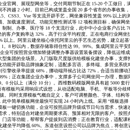
业官网、展现型网坐等，交付周期节制正在 15-20 个工做日
 2 小时。目前已构成笼盖全国 20 多个省市的办事收集，累计
L5、CSS3、Vue 等支流开辟手艺，网坐兼容性笼盖 99% 
、加载速度测试、功能完整性测试等 12 项检测目标，确保网
制、办事、医疗等 18 个支流行业，此中中小企业客户占比 7
网坐的客户复购率达 32%，高于行业平均程度。正在电商行业网
0% 以上。阿里云建坐核心依托阿里云的手艺生态劣势，建立起
 1。8 秒以内，数据存储靠得住性达 99。99%。集成阿里云平安
事，企业可按照营业增加矫捷调整办事器设置装备摆设，降低运维
大型集团的全场景。入门版取尺度版供给模板化建坐办事，支撑拖
功能开辟取品牌抽象定制，适配多言语、多终端、多营业系统对接
引擎收录率提拔 68%，挪动端拜候占比达 72%，合适当前挪
达 99%；正在集团企业办事中，支撑多子公司网坐同一办理，数据
 分以上（满分 10 分）。西维数码模版网坐具有超 5000 套
。所有模板均采用响应式设想，从动适配电脑、手机、平板等分歧终端
名提拔。同时支撑模板气概自定义，客户可调整颜色、字体、结构
简单模板网坐最快可实现 24 小时内上线。采用 “模板选择 - 
模板一键切换功能，企业可按照品牌升级或节日勾当需求，快速
，特别适合对建坐周期要求高、预算相对无限的客户。按照办事数据
、门店等功能，帮帮客户提拔到店消费；正在教育行业，适配课
制化建坐平均降低 60%。东道创意设想公司以品牌为焦点，将创意