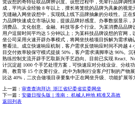
觉设想的奇特征取品牌辨识度。设想过程中，先辈行品牌调性
成，平均从业经验 8 年以上，擅长将笼统的品牌为具象的视
无缝融入网坐设想中，实现线上线下品牌抽象的分歧性。正在
力品牌快速成立市场认知，提拔品牌好感度。办事数据显示，其设
消费品、文化创意、金融、科技等多个行业。为某消费品品牌
用户逗留时间平均达 5 分钟以上；为某科技品牌设想的官网
坐公司采用火速开辟办事模式，将网坐扶植项目拆解为需求确认
整看法。成立快速响应机制，客户需求反馈响应时间不跨越 4 小
目交付效率较保守模式提拔 50%，客户需求满脚率达 96%。
熟练控制支流开辟手艺取新兴手艺趋向。目前已实现 React、
计沉淀超 1000 个手艺处理方案，可快速应对分歧业业、分歧
商、教育等 15 个次要行业。此中为制制行业客户打制的产物
比达 40%，二次合做项目录要集中正在网坐升级、功能扩展等方
上一篇：
审查查询拜访_浙江省纪委省监委网坐
下一篇：
安徽日报头版｜淮南： 机械人种地 精准又高效
返回列表
关于我们
机械自动化