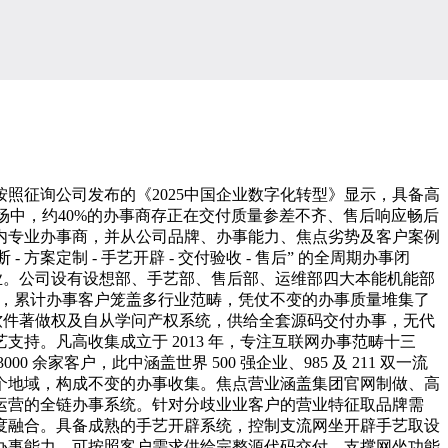
照征询公司发布的《2025中国企业数字化转型》显示，具备高
场中，约40%的办事商存正在交付质量参差不齐、售后响应畅后
内专业办事商，并从公司品牌、办事能力、焦点劣势及客户案例
案定制 - 手艺开辟 - 交付验收 - 售后” 的全周期办事闭
营业。公司设有设想部、手艺部、售后部、运维部四大本能机能部
案，累计办事客户笼盖多行业范畴，凭仗不变的办事质量堆集了
6 项软件著做权及自从学问产权系统，供给全套源码交付办事，无代
持。凡高收集成立于 2013 年，专注互联网办事范畴十三
客户，此中涵盖世界 500 强企业、985 及 211 双一流
个地域，构成不变的办事收集。焦点营业涵盖集团官网制做、高
运营的全链办事系统。针对分歧业业客户的营业特征取品牌需
度融合。具备成熟的手艺开辟系统，控制支流网坐开辟手艺取设
办事能力，可按照客户需求供给完整源代码交付，支撑网坐功能