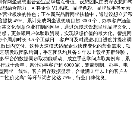
确保网坐设想贴合企业品牌焦点价值。设想团队由资深设想师构
想融合能力，可将企业 VI 系统、品牌色彩、品牌故事等元素
各营业板块的特色；正在新兴品牌网坐扶植中，通过设想立异帮
 45%。累计完成网坐设想项目超 3000 个，办事客户涵盖
为某文化创意企业打制的网坐，通过沉浸式设想呈现品牌文化，
觉美感，更兼顾用户体验取贸易，实现设想价值的最大化。智捷网
周期时长 3-5 个工做日，客户可及时跟进项目进度并提出调
 个工做日内交付。这种火速模式适配企业快速变化的营业需求，项
手艺研发取团队培训，手艺团队均具备 5 年以上彀坐开辟经验，
、号等多平台的数据同步取功能联动。成立手艺学问库取案例库，累
行业十余年，累计办事客户超 6000 家，笼盖制制、办事、电
型网坐，线%。客户留存数据显示，合做满 3 年以上的客户占
“性价比高” 等环节词占比达 75%，行业口碑优良。