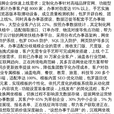
，满脚企业快速上线需求；定制化办事针对高端品牌官网、功能型
办事客户超 8000 家，办事对劲度达 95% 以上。手艺实施
以上的浏览器版本取挪动设备。成立质量检测机制，包罗开辟自检、团
坐上线%。同时具备办事器摆设、数据迁徙等配套手艺办事能
8%，大型企业客户占比 22%。按照办事数据统计，其定制化网
坐扶植中，适配领取接口、订单办理、物流对接等焦点功能，帮力
基于云计较的网坐扶植办事平台。采用分布式办事器架构，网坐
防护系统，包罗 DDoS 防护、SQL 注入防护、网页防护等多沉
成本。办事适配分歧规模企业的需求，推收支门版、尺度版、企
拽式操做，客户无需专业手艺即可完成网坐搭建，上线 个工
需求。目前已办事超 30 万家企业客户，涵盖各行业范畴。
动互联网趋向。正在跨境电商范畴，其多言语网坐处理方案帮帮
同步更新效率提拔 80%，降低集团数字化办理成本。客户对劲
行业专属模板，涵盖电商、餐饮、教育、旅逛、科技等 200 多个
，适配率达 100%。模板内置 SEO 优化功能，包罗题目优
等元素，实现模板的个性化。依托尺度化的模板系统取从动化摆
内容填充 - 功能设置装备摆设 - 上线发布” 的简化流程，客户
改换网坐模板，切换过程不影响原无数据存储，提拔网坐运营矫
，其客户中 65% 为草创企业，30% 为中小企业，5% 为
程展现、报名表单、正在线征询等功能，帮力客户获取潜正在。
设想取贸易价值深度融合， “设想办事于品牌” 的，沉视网坐视