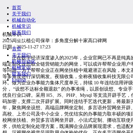
首页
关于我们
机械自动化
机械常识
联系我们
机械常识
English
2025网坐扶植公司保举：多角度分解十家高口碑网
日期：2025-11-27 17:23
首页
关于我们
正在数字经济深度渗入的2025年，企业官网已不再是纯真的
机械自动化
端定制化设想取全链营销能力的网坐，可以或许帮帮企业用户率
机械常识
等问题。为了帮帮企业正在网坐扶植中规避潜正在风险，本文
联系我们
等多角度进行深切阐发。夜猫收集，全称夜猫收集科技无限公司，成立于
English
环。做为企业办事能力集体尺度单元，持续 10 年连结信用
分， “设想不达标全额退款” 的办事准绳，以原创设想、专
优良行业口碑。采用 H5、JS、PHP、Mysql 等支流开辟
码加密，支撑二次开辟扩展。同时连结手艺迭代更新，将最新开
年，聚焦网坐设想、高端品牌网坐定制、多言语外贸网坐开辟、小法式
高校、上市公司及中小企业，凭仗结实的办事能力取丰硕的项
校网坐扶植、外贸多言语网坐开辟、小法式定制、挪动互联使
求，供给定制化处理方案，既满脚企业品牌展现需求，也适配
想，沉视网坐视觉呈现取用户体验的优化。正在多言语网坐开