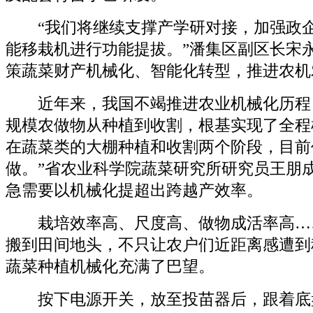
“我们将继续支撑产学研对接，加强政企
能移栽机进行功能提拔。”潘集区副区长宋
策蔬菜财产机械化、智能化转型，推进农机
近年来，我国不竭推进农业机械化历程
规模农做物从种植到收割，根基实现了全程
在蔬菜类的大棚种植和收割两个阶段，目前
做。”省农业科学院蔬菜研究所研究员王朋
急需要以机械化提超出跨越产效率。
栽培效率高、尺度高、做物成活率高…
搬到田间地头，不只让农户们近距离感遭到
蔬菜种植机械化充满了巴望。
按下电源开关，放至投苗器后，跟着底