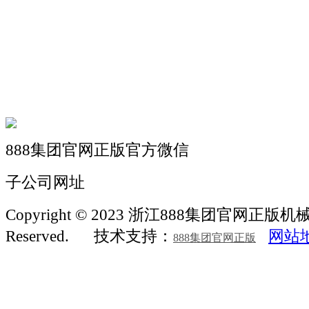
机械自动化
机械常识
联系我们
888集团官网正版官方微信
子公司网址
Copyright © 2023 浙江888集团官网正版机械 Al
Reserved.
技术支持：
网站
888集团官网正版