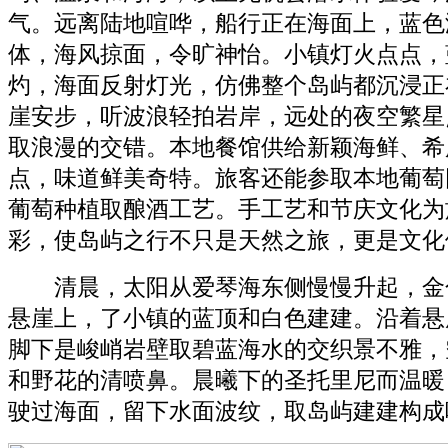
气。远离陆地喧哗，船行正在海面上，蓝色
体，海风掠面，令旷神怡。小镇灯火点点，
灼，海面反射灯光，仿佛整个岛屿都沉浸正
崖安步，听波浪轻拍岩岸，远处的夜空繁星
取浪漫的交错。本地餐馆供给新颖海鲜、希
点，味道鲜美奇特。旅客还能参取本地葡萄
葡萄种植取酿酒工艺。手工艺和节庆文化为
彩，使岛屿之行不只是天然之旅，更是文化
清晨，太阳从爱琴海东侧慢慢升起，金
悬崖上，了小镇的蓝顶和白色建建。沿着悬
脚下是峻峭岩壁取碧蓝海水的交织景不雅，
和野花的清喷鼻。晨曦下的圣托里尼而温暖
驶过海面，留下水面波纹，取岛屿建建构成