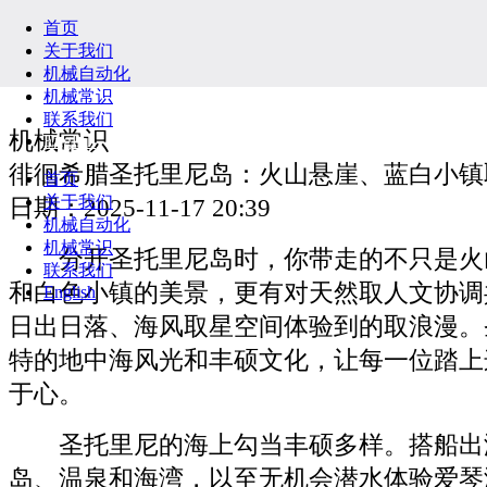
首页
关于我们
机械自动化
机械常识
联系我们
机械常识
English
徘徊希腊圣托里尼岛：火山悬崖、蓝白小镇
首页
关于我们
日期：2025-11-17 20:39
机械自动化
机械常识
分开圣托里尼岛时，你带走的不只是火
联系我们
和白色小镇的美景，更有对天然取人文协调
English
日出日落、海风取星空间体验到的取浪漫。
特的地中海风光和丰硕文化，让每一位踏上
于心。
圣托里尼的海上勾当丰硕多样。搭船出
岛、温泉和海湾，以至无机会潜水体验爱琴