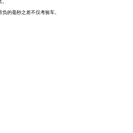
奖。
，胜负的毫秒之差不仅考验车。