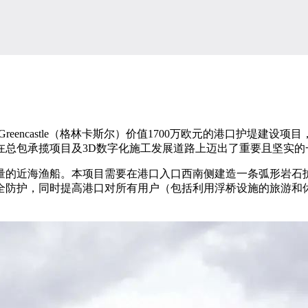
兰Greencastle（格林卡斯尔）价值1700万欧元的港口护
在总包承揽项目及3D数字化施工发展道路上迈出了重要且坚实的
海渔船。本项目需要在港口入口西南侧建造一条弧形岩石护堤，旨在
防护，同时提高港口对所有用户（包括利用浮桥设施的旅游和休闲