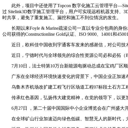
此外，项目中还使用了Topcon 数字化施工云管理平台—Site
过 Sitelink3D数字施工管理平台，用户可实现远程机
时共享，避免了重复施工、漏挖和施工不到位情况的发生。
长期以来Foyle & Marine疏浚公司一直以专业分包商的身份
公司获得的Constructionline Gold认证、ISO 9000
近日，欧科佳中国收到宇通客车发来的感谢信，对公司技术
近日，宁德时代与全球领先的综合性资源公司必和必拓（BH
7月10日，法士特第10万台新能源电驱动总成在宝鸡厂区
广东在全球经济环境快速变化的背景下，中国企业正加速布
乌鲁木齐机场改扩建工程飞行区场道工程07标段土石方工程填
传承红色基因，弘扬伟大建党精神，在党的领导下，以更加
6月27日 ，第二十届中国国际中小企业博览会在广州盛大
在全球矿山行业加速迈向绿色低碳、智慧无人的新时代，大