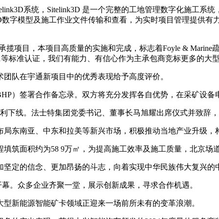
link3D系统，Sitelink3D 是一个完整的工地管理数字
器支持、3D数字模型及施工作业文件传输和查看，为实时项目管理提
承揽项目，本项目高质量的实施和完成，标志着Foyle & Marin
、14001和45001等标准认证，我们有能力、有信心作为主承包商竞标更多的
团队在宇通新项目中的优秀表现给予高度评价。
P）签署合作备忘录。双方将充分发挥各自优势，在采矿设备
顺利下线。法士特集团党委书记、董事长马旭耀出席仪式并致辞
局东南亚、中东和拉美等新兴市场，积极推动当地产业升级，
筑面积约为58 9万㎡，为提高施工效率及施工质量，北京场
坚定的信念、更加昂扬的斗志，向着实现中华民族伟大复兴的
开幕。众多企业齐聚一堂，展示创新成果，寻求合作机遇。
型新能源智能矿卡领域正迎来一场前所未有的变革浪潮。