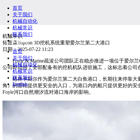
首页
关于我们
机械自动化
机械常识
联系我们
机械常识
English
拓普康Topcon 3D挖机系统重塑爱尔兰第二大港口
日期：2025-07-22 11:23
首页
关于我们
Foyle & Marine疏浚公司团队正在稳步推进一项位于爱尔
机械自动化
公司即动用了全部配备有的挖机机队进驻施工，这标志着公司
机械常识
联系我们
格林卡斯尔作为爱尔兰第二大白鱼港口，长期往来停靠大量的近
English
角）的渡轮提供更安全的入口，为港口内的船只提供更好的安全
Foyle河口自然潮汐流对港口海岸的影响。