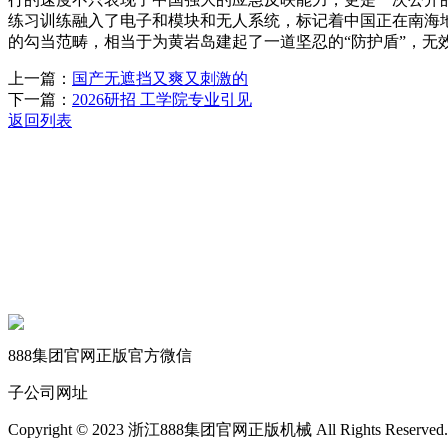
练习训练融入了电子和模块和无人系统，标记着中国正在南海
的勾当范畴，相当于为黄岩岛建起了一道坚忍的“防护盾”，无
上一篇：
国产无遮挡又爽又刺激的
下一篇：
2026研招 工学院专业引见
返回列表
关于我们
机械自动化
机械常识
联系我们
888集团官网正版官方微信
子公司网址
Copyright © 2023 浙江888集团官网正版机械 All Rights Reserved