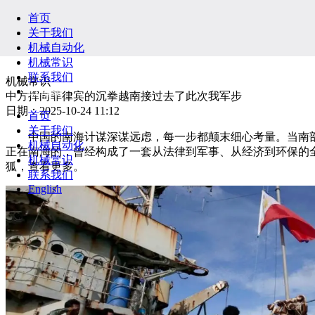
首页
关于我们
机械自动化
机械常识
联系我们
机械常识
English
中方挥向菲律宾的沉拳越南接过去了此次我军步
日期：2025-10-24 11:12
首页
关于我们
中国的南海计谋深谋远虑，每一步都颠末细心考量。当南部和
机械自动化
正在南海的，曾经构成了一套从法律到军事、从经济到环保的
机械常识
狐，查看更多。
联系我们
English