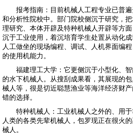
报考指南：目前机械人工程专业已普遍
和分析性院校中。部门院校侧沉于研究，把
理研究、本体开辟及特种机械人开辟等方面
沉于工业使用，着沉培育学生处置从动化成
人工做坐的现场编程、调试、人机界面编程
的使用机能力。
福建理工大学：它更侧沉于小型化、智
的水下机械人。从搜刮成果看，其展现的包
械人等，很是切近聪慧渔业等海洋经济财产
错的选择。
特种机械人：工业机械人之外的、用于
人类的各类先辈机械人，包罗现正在很火的
械人。