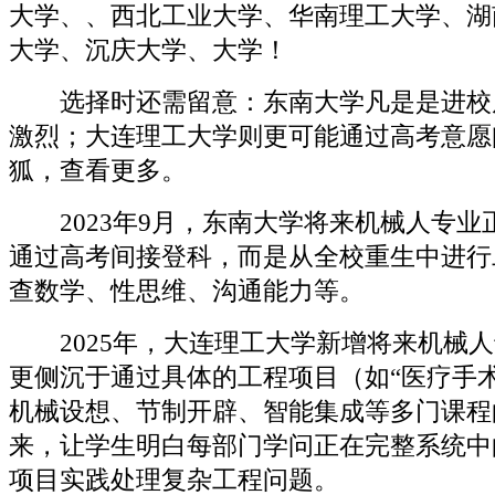
大学、、西北工业大学、华南理工大学、湖
大学、沉庆大学、大学！
选择时还需留意：东南大学凡是是进校
激烈；大连理工大学则更可能通过高考意愿
狐，查看更多。
2023年9月，东南大学将来机械人专业
通过高考间接登科，而是从全校重生中进行
查数学、性思维、沟通能力等。
2025年，大连理工大学新增将来机械人
更侧沉于通过具体的工程项目（如“医疗手
机械设想、节制开辟、智能集成等多门课程
来，让学生明白每部门学问正在完整系统中
项目实践处理复杂工程问题。