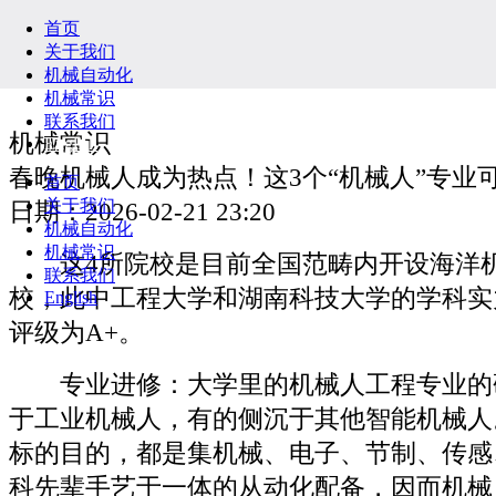
首页
关于我们
机械自动化
机械常识
联系我们
机械常识
English
春晚机械人成为热点！这3个“机械人”专业
首页
关于我们
日期：2026-02-21 23:20
机械自动化
机械常识
这4所院校是目前全国范畴内开设海洋
联系我们
校，此中工程大学和湖南科技大学的学科实
English
评级为A+。
专业进修：大学里的机械人工程专业的
于工业机械人，有的侧沉于其他智能机械人
标的目的，都是集机械、电子、节制、传感
科先辈手艺于一体的从动化配备，因而机械