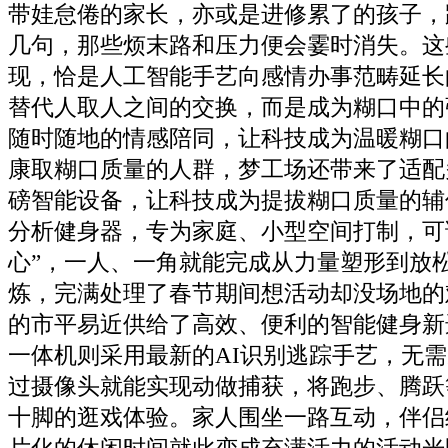
带娃怠倦的家长，亦或是进修累了的孩子，
几句，那些烦末路和压力便会霎时消失。这
现，恰是人工智能手艺向感情办事范畴延长
替代人取人之间的交换，而是成为糊口中的
随时随地的情感陪同，让科技成为温暖糊口
康取糊口质量的人群，梦工场还带来了适配
磅智能设备，让科技成为提拔糊口质量的辅佐。T
分析健身器，专为家庭、小型空间打制，可谓
心”，一人、一角就能完成从力量塑形到放
炼，完满处理了春节期间想活动却没场地的
的市平易近供给了高效、便利的智能健身新
一体机则采用最新的AI识别逃踪手艺，无
过摄像头就能实现动做捕获，将跑步、腾跃
十脚的逛戏体验。家人围坐一路互动，伴侣