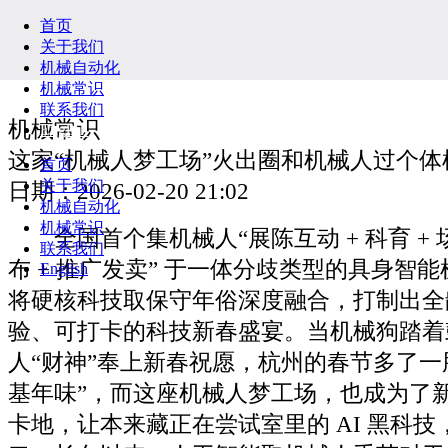
首页
关于我们
机械自动化
机械常识
联系我们
机械常识
English
这家“机械人梦工场”火出圈和机械人过个体
首页
关于我们
日期：2026-02-20 21:02
机械自动化
机械常识
全国首个集机械人“展陈互动 + 科育 + 场
联系我们
布 + 推广发卖” 于一体分歧类型的具身智
English
将硬核科技取保守年俗深度融合，打制出全
验、可打卡的科技新春盛宴。当机械狗踏着
人“财神”奉上新春祝愿，杭州的春节多了一
基年味”，而这座机械人梦工场，也成为了
卡地，让本来藏正在尝试室里的 AI 黑科