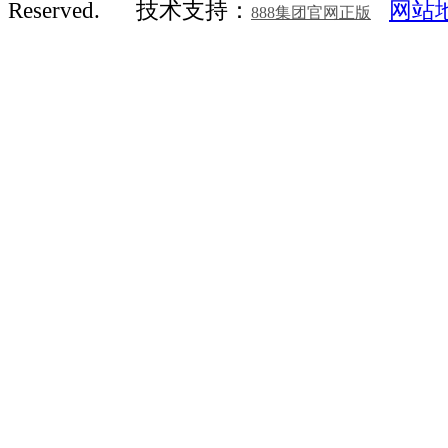
Reserved.
技术支持：
网站
888集团官网正版