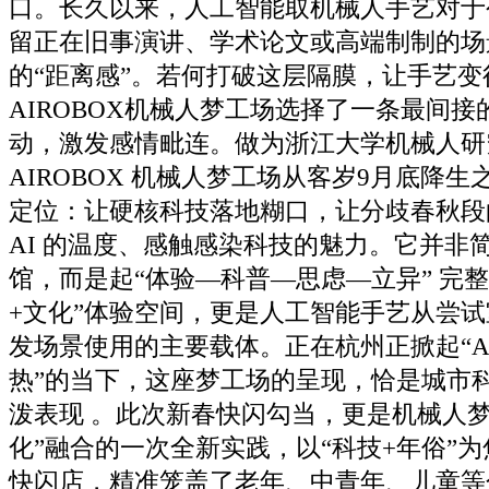
口。长久以来，人工智能取机械人手艺对于
留正在旧事演讲、学术论文或高端制制的场
的“距离感”。若何打破这层隔膜，让手艺
AIROBOX机械人梦工场选择了一条最间
动，激发感情毗连。做为浙江大学机械人研
AIROBOX 机械人梦工场从客岁9月底降
定位：让硬核科技落地糊口，让分歧春秋段
AI 的温度、感触感染科技的魅力。它并非
馆，而是起“体验—科普—思虑—立异” 完
+文化”体验空间，更是人工智能手艺从尝
发场景使用的主要载体。正在杭州正掀起“A
热”的当下，这座梦工场的呈现，恰是城市
泼表现 。此次新春快闪勾当，更是机械人梦工
化”融合的一次全新实践，以“科技+年俗”
快闪店，精准笼盖了老年、中青年、儿童等