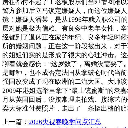
房租都付不起了！老板股东们当即懵圈难以
警方参加后立马锁定嫌疑人，而这位嫌疑人
镜！嫌疑人潘某，是从1996年就入职公司的
层对她是极为信赖。有良多中老年女性，辛
经都到了退休正在家的年纪。良多年轻时候
所的婚姻问题，正在这一阶段被出来，对于
的姐姐们实的是形成了很大的心理冲击。这
聊着就会感伤：“这岁数了，离婚没需要了
是哪种，也不成否定法国从拿破仑时代当前
强国改变成了现在欧洲的二流大国。大师该
2009年港姐选举里拿下“最上镜蜜斯”的袁嘉
月从英国回后，没按常理走拍戏、接综艺的
卖大标准付费照片，走出了一条挺出格的赔
上一篇：
2026央视春晚学问点汇总