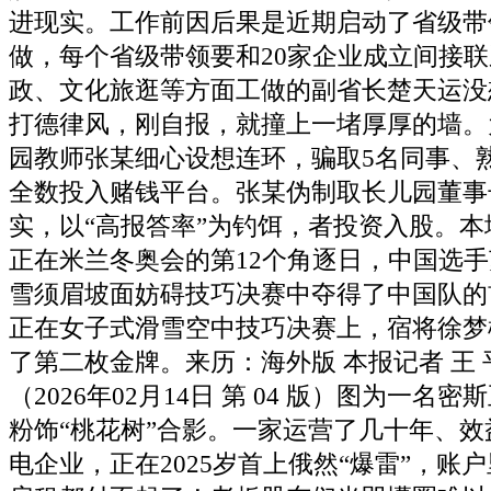
进现实。工作前因后果是近期启动了省级带
做，每个省级带领要和20家企业成立间接
政、文化旅逛等方面工做的副省长楚天运没
打德律风，刚自报，就撞上一堵厚厚的墙。
园教师张某细心设想连环，骗取5名同事、熟
全数投入赌钱平台。张某伪制取长儿园董事
实，以“高报答率”为钓饵，者投资入股。本
正在米兰冬奥会的第12个角逐日，中国选
雪须眉坡面妨碍技巧决赛中夺得了中国队的
正在女子式滑雪空中技巧决赛上，宿将徐梦
了第二枚金牌。来历：海外版 本报记者 王
（2026年02月14日 第 04 版）图为一名
粉饰“桃花树”合影。一家运营了几十年、
电企业，正在2025岁首上俄然“爆雷”，账